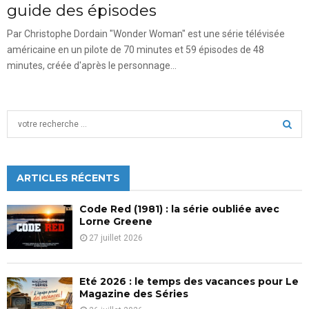
guide des épisodes
Par Christophe Dordain "Wonder Woman" est une série télévisée
américaine en un pilote de 70 minutes et 59 épisodes de 48
minutes, créée d'après le personnage...
S
e
a
S
r
c
ARTICLES RÉCENTS
E
h
f
A
Code Red (1981) : la série oubliée avec
o
Lorne Greene
r
R
27 juillet 2026
:
C
Eté 2026 : le temps des vacances pour Le
H
Magazine des Séries