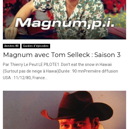
Années 80
Guides d'épisodes
Magnum avec Tom Selleck : Saison 3
Par Thierry Le Peut LE PILOTE1. Don't eat the snow in Hawaii
(Surtout pas de neige à Hawai)Durée : 90 mnPremière diffusion
USA : 11/12/80, France...