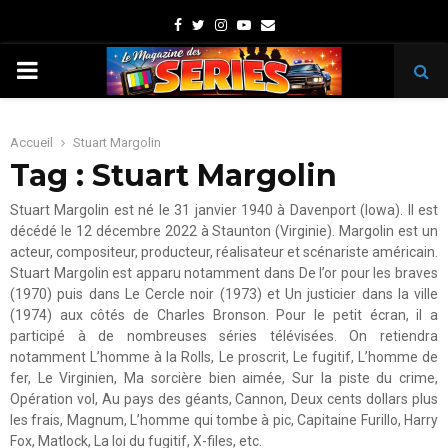
Facebook
Twitter
Instagram
Youtube
Email
PRIMARY
MENU
Accueil
Stuart Margolin
Tag : Stuart Margolin
Stuart Margolin est né le 31 janvier 1940 à Davenport (Iowa). Il est
décédé le 12 décembre 2022 à Staunton (Virginie). Margolin est un
acteur, compositeur, producteur, réalisateur et scénariste américain.
Stuart Margolin est apparu notamment dans De l’or pour les braves
(1970) puis dans Le Cercle noir (1973) et Un justicier dans la ville
(1974) aux côtés de Charles Bronson. Pour le petit écran, il a
participé à de nombreuses séries télévisées. On retiendra
notamment L’homme à la Rolls, Le proscrit, Le fugitif, L’homme de
fer, Le Virginien, Ma sorcière bien aimée, Sur la piste du crime,
Opération vol, Au pays des géants, Cannon, Deux cents dollars plus
les frais, Magnum, L’homme qui tombe à pic, Capitaine Furillo, Harry
Fox, Matlock, La loi du fugitif, X-files, etc.