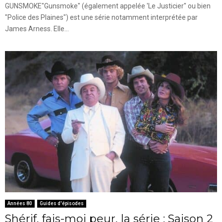
GUNSMOKE"Gunsmoke" (également appelée 'Le Justicier" ou bien
"Police des Plaines") est une série notamment interprétée par
James Arness. Elle...
Années 80
Guides d'épisodes
Shérif, fais-moi peur, la série : Saison 2