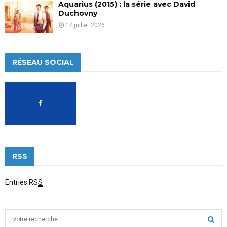
Aquarius (2015) : la série avec David
Duchovny
17 juillet 2026
RÉSEAU SOCIAL
RSS
Entries
RSS
S
e