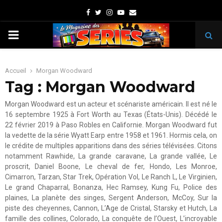
Facebook
Twitter
Instagram
Youtube
Email
PRIMARY
MENU
Accueil
Morgan Woodward
Tag : Morgan Woodward
Morgan Woodward est un acteur et scénariste américain. Il est né le
16 septembre 1925 à Fort Worth au Texas (États-Unis). Décédé le
22 février 2019 à Paso Robles en Californie. Morgan Woodward fut
la vedette de la série Wyatt Earp entre 1958 et 1961. Hormis cela, on
le crédite de multiples apparitions dans des séries télévisées. Citons
notamment Rawhide, La grande caravane, La grande vallée, Le
proscrit, Daniel Boone, Le cheval de fer, Hondo, Les Monroe,
Cimarron, Tarzan, Star Trek, Opération Vol, Le Ranch L, Le Virginien,
Le grand Chaparral, Bonanza, Hec Ramsey, Kung Fu, Police des
plaines, La planète des singes, Sergent Anderson, McCoy, Sur la
piste des cheyennes, Cannon, L’Age de Cristal, Starsky et Hutch, La
famille des collines, Colorado, La conquête de l’Ouest, L’incroyable