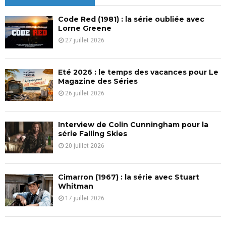
h
f
A
Code Red (1981) : la série oubliée avec
o
Lorne Greene
r
R
27 juillet 2026
:
C
Eté 2026 : le temps des vacances pour Le
H
Magazine des Séries
26 juillet 2026
Interview de Colin Cunningham pour la
série Falling Skies
20 juillet 2026
Cimarron (1967) : la série avec Stuart
Whitman
17 juillet 2026