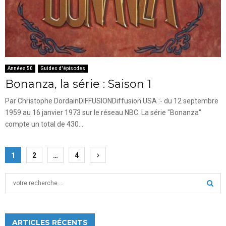
Années 50
Guides d'épisodes
Bonanza, la série : Saison 1
Par Christophe DordainDIFFUSIONDiffusion USA :- du 12 septembre
1959 au 16 janvier 1973 sur le réseau NBC. La série "Bonanza"
compte un total de 430...
Pagination
1
2
…
4
des
S
publications
e
a
S
r
c
ARTICLES RÉCENTS
E