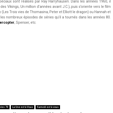
péciaux sont réalisés par Ray Harryhausen. Dans les années 1960, il
s Vikings, Un million d’années avant J.C.), puis s’oriente vers le film
y (Les Trois vies de Thomasina, Peter et Elliott le dragon) ou Hannah et
 les nombreux épisodes de séries qu’il a tournés dans les années 80.
ercopter
, Spenser, etc.
ées 70
La Une est à Vous
Samedi est à vous