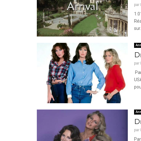
par
1.0
Réa
sur.
Ann
Dr
par
Par
USA
pour
Ann
Dr
par
Par