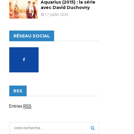
Aquarius (2015) : la série
avec David Duchovny
17 juillet 2026
RÉSEAU SOCIAL
RSS
Entries
RSS
S
e