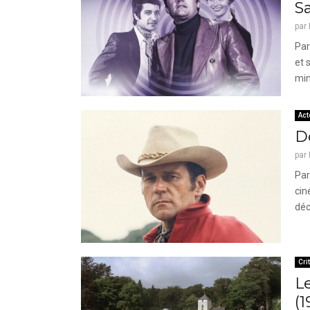
Sa
par
Par
et 
min
Act
D
par
Par
cin
déc
Cri
L
(1