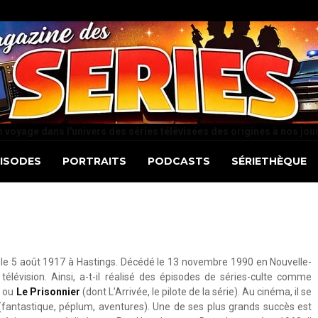
 voyage dans l'univers des séries télévisées des origines à nos jou
PISODES
PORTRAITS
PODCASTS
SÉRIETHÈQUE
né le 5 août 1917 à Hastings. Décédé le 13 novembre 1990 en Nouvelle-
lévision. Ainsi, a-t-il réalisé des épisodes de séries-culte comme
r ou
Le Prisonnier
(dont L’Arrivée, le pilote de la série). Au cinéma, il se
 (fantastique, péplum, aventures). Une de ses plus grands succès est