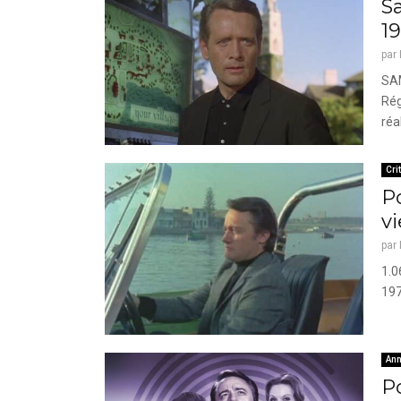
Sa
19
par
SAM
Rég
réa
Cri
P
vi
par
1.0
197
Ann
Po