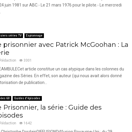
24 juin 1981 sur ABC.- Le 21 mars 1976 pour le pilote.- Le mercredi
.
siers séries TV
Espionnage
e prisonnier avec Patrick McGoohan : La
rie
Rédaction
3301
AMBULECet article constitue un cas atypique dans les colonnes du
azine des Séries. En effet, son auteur (qui nous avait alors donné
utorisation de publication...
ées 60
Guides d'épisodes
 Prisonnier, la série : Guide des
pisodes
Rédaction
1642
 Christophe DordainDIFFUSIONDiffusion Royaume-Uni : du 29