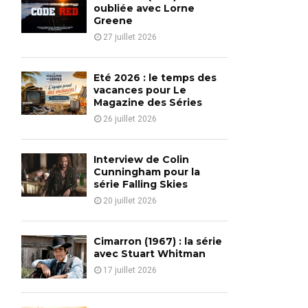
o
oubliée avec Lorne
r
Greene
R
:
27 juillet 2026
C
H
Eté 2026 : le temps des
vacances pour Le
Magazine des Séries
26 juillet 2026
Interview de Colin
Cunningham pour la
série Falling Skies
20 juillet 2026
Cimarron (1967) : la série
avec Stuart Whitman
17 juillet 2026