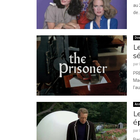
au 
de..
Dos
L
sé
par
PRE
Mag
l'a
Ann
Le
é
par
Par