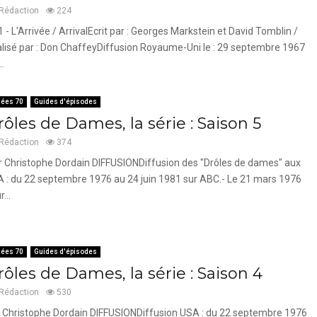
Rédaction
224
1 - L'Arrivée / ArrivalEcrit par : Georges Markstein et David Tomblin /
lisé par : Don ChaffeyDiffusion Royaume-Uni le : 29 septembre 1967
..
ées 70
Guides d'épisodes
ôles de Dames, la série : Saison 5
Rédaction
374
 Christophe Dordain DIFFUSIONDiffusion des "Drôles de dames" aux
 : du 22 septembre 1976 au 24 juin 1981 sur ABC.- Le 21 mars 1976
...
ées 70
Guides d'épisodes
ôles de Dames, la série : Saison 4
Rédaction
530
 Christophe Dordain DIFFUSIONDiffusion USA : du 22 septembre 1976