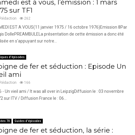
medi est à vous, l’émission : 1 mars
75 sur TF1
Rédaction
262
EDI EST A VOUS(11 janvier 1975 / 16 octobre 1976)Emission 8Par
is DollePREAMBULELa présentation de cette émission a donc été
lisée en s'appuyant sur notre...
tiques d'épisodes
oigne de fer et séduction : Episode Un
eil ami
Rédaction
166
6 - Un vieil ami / It was all over in LeipzigDiffusion le : 03 novembre
2 sur ITV / Diffusion France le : 06...
ées 70
Guides d'épisodes
igne de fer et séduction, la série :