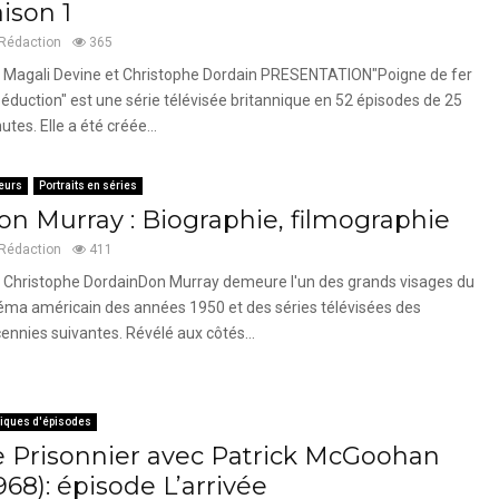
ison 1
Rédaction
365
 Magali Devine et Christophe Dordain PRESENTATION"Poigne de fer
séduction" est une série télévisée britannique en 52 épisodes de 25
utes. Elle a été créée...
eurs
Portraits en séries
on Murray : Biographie, filmographie
Rédaction
411
 Christophe DordainDon Murray demeure l'un des grands visages du
éma américain des années 1950 et des séries télévisées des
ennies suivantes. Révélé aux côtés...
tiques d'épisodes
e Prisonnier avec Patrick McGoohan
968): épisode L’arrivée