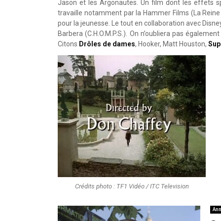
Jason et les Argonautes. Un film dont les effets s
travaille notamment par la Hammer Films (La Reine de
pour la jeunesse. Le tout en collaboration avec Disne
Barbera (C.H.O.M.P.S.). On n’oubliera pas également
Citons
Drôles de dames
, Hooker, Matt Houston,
Sup
Crédits photo : TF1 Vidéo / ITC Television
Ann