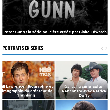
Peter Gunn : la série policière créée par Blake Edwards
PORTRAITS EN SÉRIES
Bill Lawrence : Biographie et
Dallas, la série-culte :
filmographie du créateur de
Rencontre avec Patrick
Shrinking
Duffy
D
a