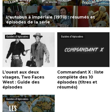
s
,
a
i
l
r
o
’
s
L’autobus à impériale (1970) : résumés et
n
é
1
épisodes de la série
:
m
m
9
8
i
7
m
m
s
5
Guides d'épisodes
Guides d'épisodes
a
s
s
r
i
u
s
o
r
1
n
T
9
:
F
7
1
1
5
L’ouest aux deux
Commandant X : liste
5
s
visages, Two Faces
complète des 10
f
u
West : Guide des
épisodes (titres et
é
r
épisodes
résumés)
v
T
r
F
i
Guides d'épisodes
1
e
r