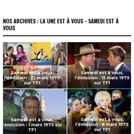
NOS ARCHIVES : LA UNE EST À VOUS - SAMEDI EST À
VOUS
Samedi est à vous,
Samedi est à vous,
l’émission : 22 mars 1975
l’émission : 15 mars 1975
sur TF1
sur TF1
S
a
m
m
e
d
Samedi est à vous,
Samedi est à vous,
i
l’émission : 8 mars 1975
l’émission : 1 mars 1975 sur
e
sur TF1
TF1