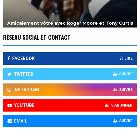
y
r
a
p
Amicalement vôtre avec Roger Moore et Tony Curtis
h
i
RÉSEAU SOCIAL ET CONTACT
e
FACEBOOK
LIKE
TWITTER
SUIVRE
INSTAGRAM
SUIVRE
YOUTUBE
S'ABONNER
EMAIL
SUIVRE