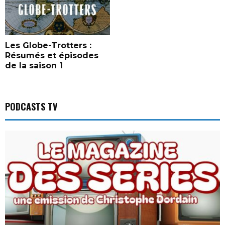
1
9
7
5
Les Globe-Trotters :
s
Résumés et épisodes
u
de la saison 1
r
T
F
1
PODCASTS TV