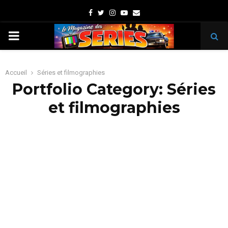
Facebook
Twitter
Instagram
Youtube
Email
PRIMARY
MENU
Accueil
Séries et filmographies
Portfolio Category: Séries
et filmographies