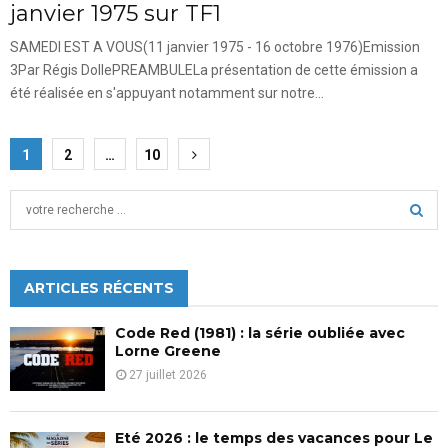
janvier 1975 sur TF1
SAMEDI EST A VOUS(11 janvier 1975 - 16 octobre 1976)Emission
3Par Régis DollePREAMBULELa présentation de cette émission a
été réalisée en s'appuyant notamment sur notre...
Pagination
1
2
…
10
des
S
publications
e
a
S
r
c
ARTICLES RÉCENTS
E
h
f
A
Code Red (1981) : la série oubliée avec
o
Lorne Greene
r
R
27 juillet 2026
:
C
Eté 2026 : le temps des vacances pour Le