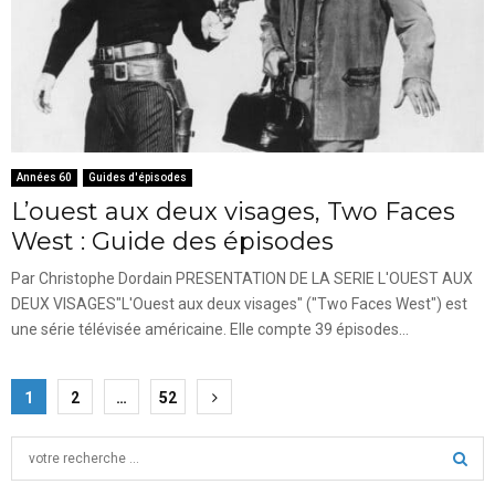
Années 60
Guides d'épisodes
L’ouest aux deux visages, Two Faces
West : Guide des épisodes
Par Christophe Dordain PRESENTATION DE LA SERIE L'OUEST AUX
DEUX VISAGES"L'Ouest aux deux visages" ("Two Faces West") est
une série télévisée américaine. Elle compte 39 épisodes...
Pagination
1
2
…
52
des
S
publications
e
a