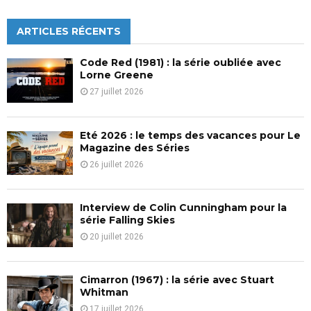
S
r
c
ARTICLES RÉCENTS
E
h
f
A
Code Red (1981) : la série oubliée avec
o
Lorne Greene
r
R
27 juillet 2026
:
C
Eté 2026 : le temps des vacances pour Le
H
Magazine des Séries
26 juillet 2026
Interview de Colin Cunningham pour la
série Falling Skies
20 juillet 2026
Cimarron (1967) : la série avec Stuart
Whitman
17 juillet 2026