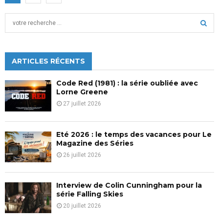
des
S
publications
e
a
S
r
c
ARTICLES RÉCENTS
E
h
f
A
Code Red (1981) : la série oubliée avec
o
Lorne Greene
r
R
27 juillet 2026
:
C
Eté 2026 : le temps des vacances pour Le
H
Magazine des Séries
26 juillet 2026
Interview de Colin Cunningham pour la
série Falling Skies
20 juillet 2026