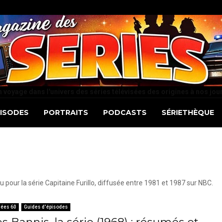
 voyage dans l'univers des séries télévisées des origines à nos jou
PISODES
PORTRAITS
PODCASTS
SÉRIETHÈQUE
pour la série Capitaine Furillo, diffusée entre 1981 et 1987 sur NBC.
ées 60
Guides d'épisodes