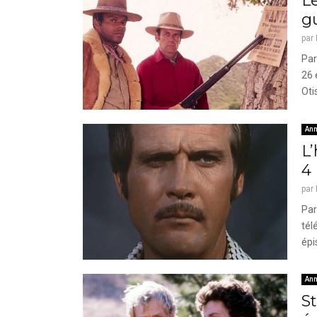
Le
g
par
Par
26 
Oti
Ann
L’
4
par
Par
tél
épi
Ann
St