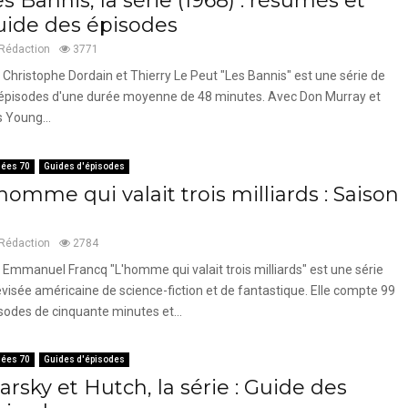
s Bannis, la série (1968) : résumés et
uide des épisodes
Rédaction
3771
 Christophe Dordain et Thierry Le Peut "Les Bannis" est une série de
épisodes d'une durée moyenne de 48 minutes. Avec Don Murray et
s Young...
ées 70
Guides d'épisodes
homme qui valait trois milliards : Saison
Rédaction
2784
 Emmanuel Francq "L'homme qui valait trois milliards" est une série
évisée américaine de science-fiction et de fantastique. Elle compte 99
sodes de cinquante minutes et...
ées 70
Guides d'épisodes
arsky et Hutch, la série : Guide des