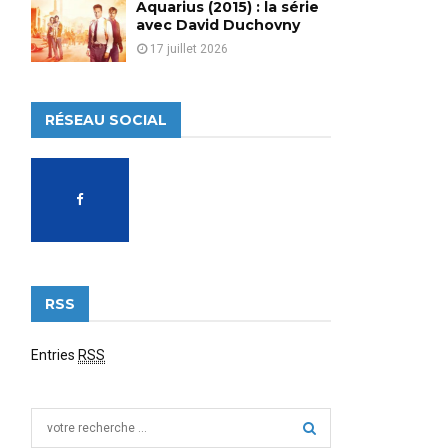
Aquarius (2015) : la série
avec David Duchovny
17 juillet 2026
RÉSEAU SOCIAL
RSS
Entries
RSS
S
e