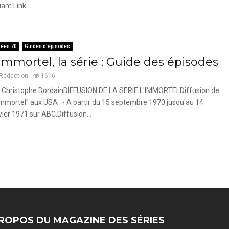
iam Link....
ées 70
Guides d'épisodes
Immortel, la série : Guide des épisodes
Rédaction
1616
 Christophe DordainDIFFUSION DE LA SERIE L'IMMORTELDiffusion de
Immortel" aux USA : - A partir du 15 septembre 1970 jusqu'au 14
vier 1971 sur ABC.Diffusion...
ROPOS DU MAGAZINE DES SÉRIES