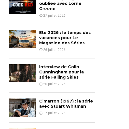
o
oubliée avec Lorne
r
Greene
R
:
27 juillet 2026
C
H
Eté 2026 : le temps des
vacances pour Le
Magazine des Séries
26 juillet 2026
Interview de Colin
Cunningham pour la
série Falling Skies
20 juillet 2026
Cimarron (1967) : la série
avec Stuart Whitman
17 juillet 2026