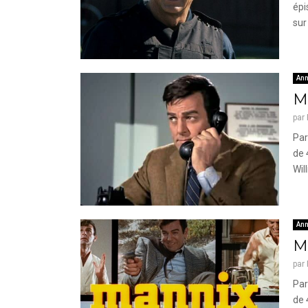
épi
sur
Ann
Ma
par
Par
de 
Will
Ann
Ma
par
Par
de 