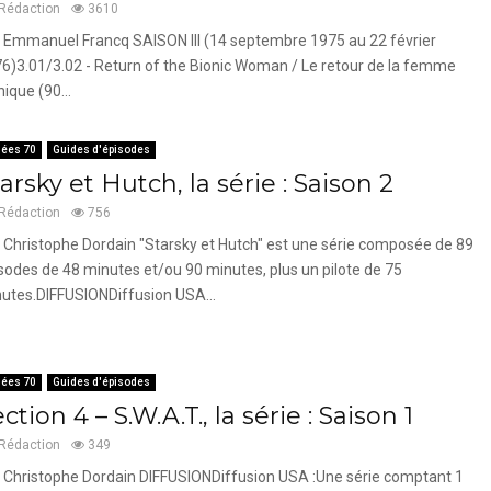
Rédaction
3610
 Emmanuel Francq SAISON III (14 septembre 1975 au 22 février
6)3.01/3.02 - Return of the Bionic Woman / Le retour de la femme
nique (90...
ées 70
Guides d'épisodes
arsky et Hutch, la série : Saison 2
Rédaction
756
 Christophe Dordain "Starsky et Hutch" est une série composée de 89
sodes de 48 minutes et/ou 90 minutes, plus un pilote de 75
utes.DIFFUSIONDiffusion USA...
ées 70
Guides d'épisodes
ction 4 – S.W.A.T., la série : Saison 1
Rédaction
349
 Christophe Dordain DIFFUSIONDiffusion USA :Une série comptant 1