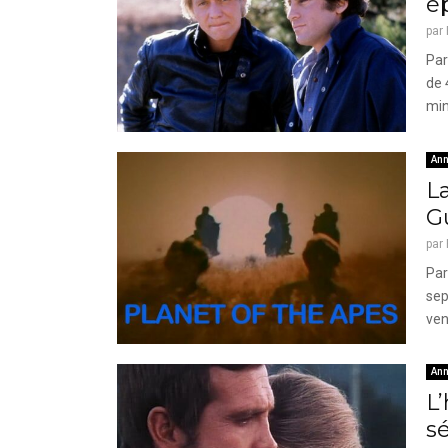
é
par
Par
de 
min
Ann
La
G
par
Par
sep
ven
Ann
L’
sé