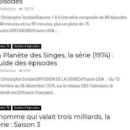
pisodes
Rédaction
15579
 Christophe DordainSaisons 1 à 4 Une série composée de 89 épisodes
48 minutes et/ou 90 minutes, plus un pilote de 75
utes.DIFFUSIONDiffusion USA :...
ées 70
Guides d'épisodes
 Planète des Singes, la série (1974) :
uide des épisodes
Rédaction
3991
 Christophe DordainDIFFUSION DE LA SERIEDiffusion USA : - Du 13
tembre au 06 décembre 1974, sur le réseau CBS Television, le
dredi soir.Diffusion française...
ées 70
Guides d'épisodes
homme qui valait trois milliards, la
rie : Saison 3