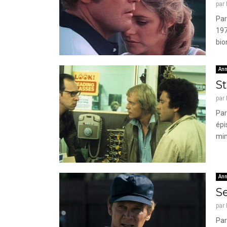
par
Par
197
bio
Ann
St
par
Par
épi
min
Ann
Se
par
Par