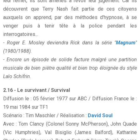
leur remet, ils sont amenés à revoir leur jugement. Car ils
découvrent que Terry Nash fait partie de ces citoyens
auxquels on apprend, par des méthodes d'hypnose, à se
venger puis à tenir tête à la police pendant les
interrogatoires...
- Roger E. Mosley deviendra Rick dans la série "
Magnum
"
(1980/1988).
- Encore un épisode de solide facture malgré une partition
musicale de bien piètre qualité et bien trop éloignée du style
Lalo Schifrin.
2.16 - Le survivant / Survival
Diffusion le : 05 février 1977 sur ABC / Diffusion France le :
19 mai 1984 sur TF1
Scénario : Tim Maschler / Réalisation :
David Soul
Avec : Tom Clancy (Colonel Sonny McPherson), John Quade
(Vic Humphries), Val Bisiglio (James Balford), Katharine