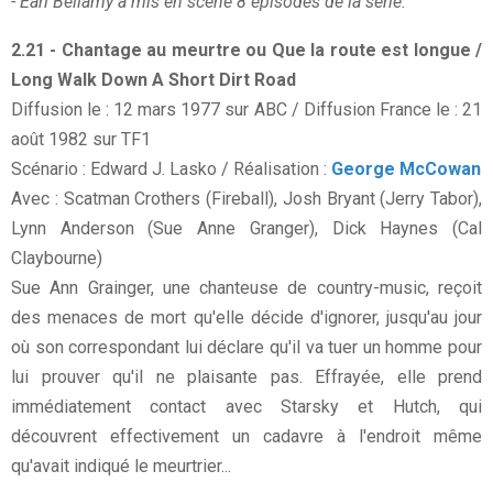
- Earl Bellamy a mis en scène 8 épisodes de la série.
2.21 - Chantage au meurtre ou Que la route est longue /
Long Walk Down A Short Dirt Road
Diffusion le : 12 mars 1977 sur ABC / Diffusion France le : 21
août 1982 sur TF1
Scénario : Edward J. Lasko / Réalisation :
George McCowan
Avec : Scatman Crothers (Fireball), Josh Bryant (Jerry Tabor),
Lynn Anderson (Sue Anne Granger), Dick Haynes (Cal
Claybourne)
Sue Ann Grainger, une chanteuse de country-music, reçoit
des menaces de mort qu'elle décide d'ignorer, jusqu'au jour
où son correspondant lui déclare qu'il va tuer un homme pour
lui prouver qu'il ne plaisante pas. Effrayée, elle prend
immédiatement contact avec Starsky et Hutch, qui
découvrent effectivement un cadavre à l'endroit même
qu'avait indiqué le meurtrier...