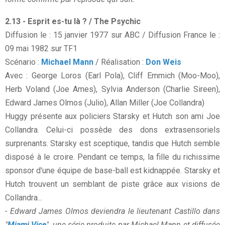
2.13 - Esprit es-tu là ? / The Psychic
Diffusion le : 15 janvier 1977 sur ABC / Diffusion France le :
09 mai 1982 sur TF1
Scénario :
Michael Mann
/ Réalisation :
Don Weis
Avec : George Loros (Earl Pola), Cliff Emmich (Moo-Moo),
Herb Voland (Joe Ames), Sylvia Anderson (Charlie Sireen),
Edward James Olmos (Julio), Allan Miller (Joe Collandra)
Huggy présente aux policiers Starsky et Hutch son ami Joe
Collandra. Celui-ci possède des dons extrasensoriels
surprenants. Starsky est sceptique, tandis que Hutch semble
disposé à le croire. Pendant ce temps, la fille du richissime
sponsor d'une équipe de base-ball est kidnappée. Starsky et
Hutch trouvent un semblant de piste grâce aux visions de
Collandra...
- Edward James Olmos deviendra le lieutenant Castillo dans
"
Miami Vice
", une série produite par Michael Mann et diffusée