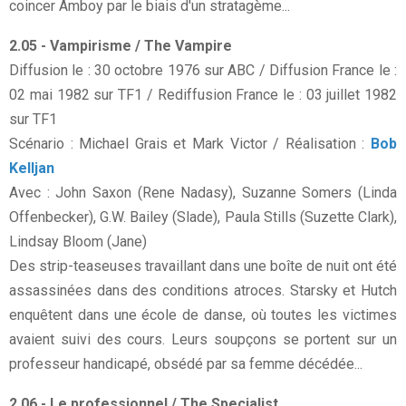
coincer Amboy par le biais d'un stratagème...
2.05 - Vampirisme / The Vampire
Diffusion le : 30 octobre 1976 sur ABC / Diffusion France le :
02 mai 1982 sur TF1 / Rediffusion France le : 03 juillet 1982
sur TF1
Scénario : Michael Grais et Mark Victor / Réalisation :
Bob
Kelljan
Avec : John Saxon (Rene Nadasy), Suzanne Somers (Linda
Offenbecker), G.W. Bailey (Slade), Paula Stills (Suzette Clark),
Lindsay Bloom (Jane)
Des strip-teaseuses travaillant dans une boîte de nuit ont été
assassinées dans des conditions atroces. Starsky et Hutch
enquêtent dans une école de danse, où toutes les victimes
avaient suivi des cours. Leurs soupçons se portent sur un
professeur handicapé, obsédé par sa femme décédée...
2.06 - Le professionnel / The Specialist