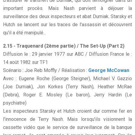
d'assurer le transfert de Durniak, qui doit témoigner dans un
important procès. Mais Nash parvient à déjouer la
surveillance des deux inspecteurs et abat Durniak. Starsky et
Hutch se lancent sur les traces de l'assassin et découvrent
qu'il a été manipulé...
2.15 - Traquenard (2ème partie) / The Set-Up (Part 2)
Diffusion le : 29 janvier 1977 sur ABC / Diffusion France le :
14 août 1982 sur TF1
Scénario : Joe Reb Moffly / Réalisation :
George McCowan
Avec : Eugene Roche (George Steigner), Michael V. Gazzio
(Joe Durniak), Jon Korkes (Terry Nash), Heather McRae
(Debra), Roger E. Mosley (Le baron), Jerry Hardin (Le
psychiatre)
Les inspecteurs Starsky et Hutch croient dur comme fer en
l'innocence de Terry Nash. Mais lorsqu'ils visionnent la
cassette vidéo que le service de surveillance de la banque