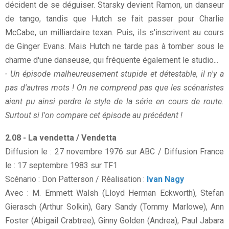
décident de se déguiser. Starsky devient Ramon, un danseur
de tango, tandis que Hutch se fait passer pour Charlie
McCabe, un milliardaire texan. Puis, ils s'inscrivent au cours
de Ginger Evans. Mais Hutch ne tarde pas à tomber sous le
charme d'une danseuse, qui fréquente également le studio...
- Un épisode malheureusement stupide et détestable, il n'y a
pas d'autres mots ! On ne comprend pas que les scénaristes
aient pu ainsi perdre le style de la série en cours de route.
Surtout si l'on compare cet épisode au précédent !
2.08 - La vendetta / Vendetta
Diffusion le : 27 novembre 1976 sur ABC / Diffusion France
le : 17 septembre 1983 sur TF1
Scénario : Don Patterson / Réalisation :
Ivan Nagy
Avec : M. Emmett Walsh (Lloyd Herman Eckworth), Stefan
Gierasch (Arthur Solkin), Gary Sandy (Tommy Marlowe), Ann
Foster (Abigail Crabtree), Ginny Golden (Andrea), Paul Jabara