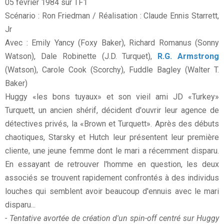
05 février 1984 sur TF1
Scénario : Ron Friedman / Réalisation : Claude Ennis Starrett,
Jr
Avec : Emily Yancy (Foxy Baker), Richard Romanus (Sonny
Watson), Dale Robinette (J.D. Turquet),
R.G. Armstrong
(Watson), Carole Cook (Scorchy), Fuddle Bagley (Walter T.
Baker)
Huggy «les bons tuyaux» et son vieil ami JD «Turkey»
Turquett, un ancien shérif, décident d'ouvrir leur agence de
détectives privés, la «Brown et Turquett». Après des débuts
chaotiques, Starsky et Hutch leur présentent leur première
cliente, une jeune femme dont le mari a récemment disparu.
En essayant de retrouver l'homme en question, les deux
associés se trouvent rapidement confrontés à des individus
louches qui semblent avoir beaucoup d'ennuis avec le mari
disparu...
- Tentative avortée de création d'un spin-off centré sur Huggy