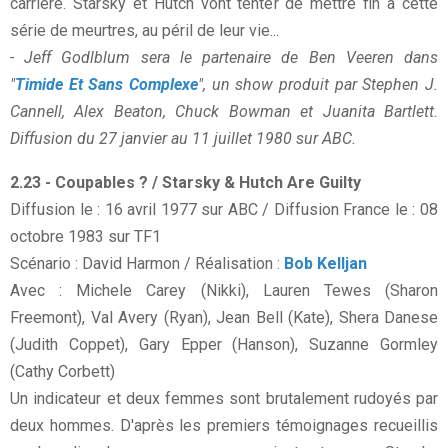
carrière. Starsky et Hutch vont tenter de mettre fin à cette
série de meurtres, au péril de leur vie...
- Jeff Godlblum sera le partenaire de Ben Veeren dans
"
Timide Et Sans Complexe
", un show produit par Stephen J.
Cannell, Alex Beaton, Chuck Bowman et Juanita Bartlett.
Diffusion du 27 janvier au 11 juillet 1980 sur ABC.
2.23 - Coupables ? / Starsky & Hutch Are Guilty
Diffusion le : 16 avril 1977 sur ABC / Diffusion France le : 08
octobre 1983 sur TF1
Scénario : David Harmon / Réalisation :
Bob Kelljan
Avec : Michele Carey (Nikki), Lauren Tewes (Sharon
Freemont), Val Avery (Ryan), Jean Bell (Kate), Shera Danese
(Judith Coppet), Gary Epper (Hanson), Suzanne Gormley
(Cathy Corbett)
Un indicateur et deux femmes sont brutalement rudoyés par
deux hommes. D'après les premiers témoignages recueillis