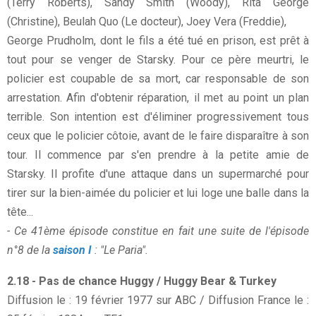
(Terry Roberts), Sandy Smith (Woody), Rita George
(Christine), Beulah Quo (Le docteur), Joey Vera (Freddie),
George Prudholm, dont le fils a été tué en prison, est prêt à
tout pour se venger de Starsky. Pour ce père meurtri, le
policier est coupable de sa mort, car responsable de son
arrestation. Afin d'obtenir réparation, il met au point un plan
terrible. Son intention est d'éliminer progressivement tous
ceux que le policier côtoie, avant de le faire disparaître à son
tour. Il commence par s'en prendre à la petite amie de
Starsky. Il profite d'une attaque dans un supermarché pour
tirer sur la bien-aimée du policier et lui loge une balle dans la
tête...
- Ce 41ème épisode constitue en fait une suite de l'épisode
n°8 de la
saison I
: "Le Paria".
2.18 - Pas de chance Huggy / Huggy Bear & Turkey
Diffusion le : 19 février 1977 sur ABC / Diffusion France le :