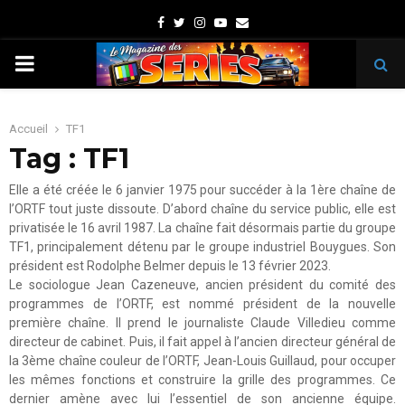
Facebook
Twitter
Instagram
Youtube
Email
PRIMARY
MENU
Accueil
TF1
Tag : TF1
Elle a été créée le 6 janvier 1975 pour succéder à la 1ère chaîne de
l’ORTF tout juste dissoute. D’abord chaîne du service public, elle est
privatisée le 16 avril 1987. La chaîne fait désormais partie du groupe
TF1, principalement détenu par le groupe industriel Bouygues. Son
président est Rodolphe Belmer depuis le 13 février 2023.
Le sociologue Jean Cazeneuve, ancien président du comité des
programmes de l’ORTF, est nommé président de la nouvelle
première chaîne. Il prend le journaliste Claude Villedieu comme
directeur de cabinet. Puis, il fait appel à l’ancien directeur général de
la 3ème chaîne couleur de l’ORTF, Jean-Louis Guillaud, pour occuper
les mêmes fonctions et construire la grille des programmes. Ce
dernier amène avec lui l’essentiel de son ancienne équipe.