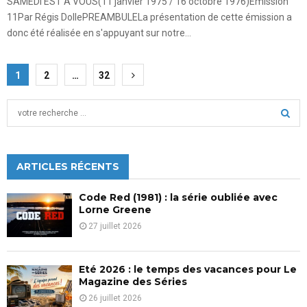
SAMEDI EST A VOUS(11 janvier 1975 / 16 octobre 1976)Emission
11Par Régis DollePREAMBULELa présentation de cette émission a
donc été réalisée en s'appuyant sur notre...
Pagination
1
2
…
32
des
S
publications
e
a
S
r
c
ARTICLES RÉCENTS
E
h
f
A
Code Red (1981) : la série oubliée avec
o
Lorne Greene
r
R
27 juillet 2026
:
C
Eté 2026 : le temps des vacances pour Le
H
Magazine des Séries
26 juillet 2026