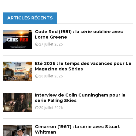
a
S
r
c
ARTICLES RÉCENTS
E
h
f
A
Code Red (1981) : la série oubliée avec
o
Lorne Greene
r
R
27 juillet 2026
:
C
Eté 2026 : le temps des vacances pour Le
H
Magazine des Séries
26 juillet 2026
Interview de Colin Cunningham pour la
série Falling Skies
20 juillet 2026
Cimarron (1967) : la série avec Stuart
Whitman