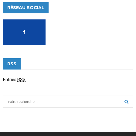
RÉSEAU SOCIAL
RSS
Entries
RSS
S
e
a
S
r
c
E
h