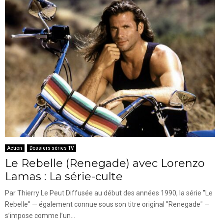
Action
Dossiers séries TV
Le Rebelle (Renegade) avec Lorenzo
Lamas : La série-culte
Par Thierry Le Peut Diffusée au début des années 1990, la série "Le
Rebelle" — également connue sous son titre original "Renegade" —
s’impose comme l’un...