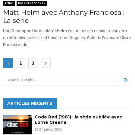
Action
Dossiers séries TV
Matt Helm avec Anthony Franciosa :
La série
Par Christophe DordainMatt Helm est un ancien espion reconverti
en détective privé. Il est basé à Los Angeles. Aidé de l'avocate Claire
Kronski et du...
Pagination
1
2
3
des
S
publications
e
a
S
r
c
ARTICLES RÉCENTS
E
h
f
A
Code Red (1981) : la série oubliée avec
o
Lorne Greene
r
R
27 juillet 2026
: