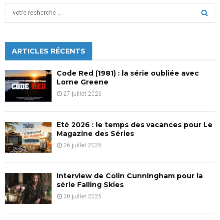
des
S
publications
e
a
S
r
c
ARTICLES RÉCENTS
E
h
f
A
Code Red (1981) : la série oubliée avec
o
Lorne Greene
r
R
27 juillet 2026
:
C
Eté 2026 : le temps des vacances pour Le
H
Magazine des Séries
26 juillet 2026
Interview de Colin Cunningham pour la
série Falling Skies
20 juillet 2026