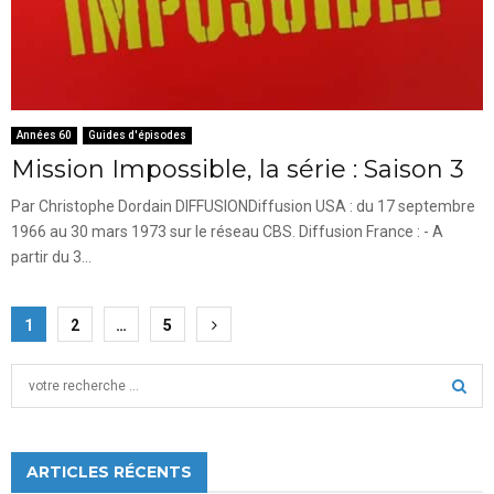
Années 60
Guides d'épisodes
Mission Impossible, la série : Saison 3
Par Christophe Dordain DIFFUSIONDiffusion USA : du 17 septembre
1966 au 30 mars 1973 sur le réseau CBS. Diffusion France : - A
partir du 3...
Pagination
1
2
…
5
des
S
publications
e
a
S
r
c
ARTICLES RÉCENTS
E
h