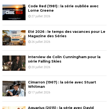
f
A
Code Red (1981) : la série oubliée avec
o
Lorne Greene
r
R
27 juillet 2026
:
C
Eté 2026 : le temps des vacances pour Le
H
Magazine des Séries
26 juillet 2026
Interview de Colin Cunningham pour la
série Falling Skies
20 juillet 2026
Cimarron (1967) : la série avec Stuart
Whitman
17 juillet 2026
Aquarius (2015) : la série avec David