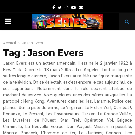
Facebook
Twitter
Instagram
Youtube
Email
PRIMARY
MENU
Accueil
Jason Evers
Tag : Jason Evers
Jason Evers est un acteur américain. Il est né le 2 janvier 1922 à
New York. Décédé le 13 mars 2005 à Los Angeles. Tout au long de
sa très longue carrière, Jason Evers aura été une figure marquante
de la télévision. On se délectait, et c’est encore le cas aujourd’hui, de
ses apparitions. Notamment dans le rôle souvent attribué de
méchant de service. Voici quelques unes des séries auxquelles il a
participé : Hong Kong, Aventures dans les îles, Laramie, Police des
plaines, Sur la piste du crime, Le Virginien, Le Frelon Vert, Combat !,
Bonanza, Le Proscrit, Les Envahisseurs, Tarzan, La Grande Vallée,
Les Mystères de l’Ouest, Star Trek, Opération Vol, Brigade
Criminelle, La Nouvelle Equipe, Dan August, Mission Impossible,
Mannix, Banacek, L’homme de fer, Le Justicier, Cannon, Hec