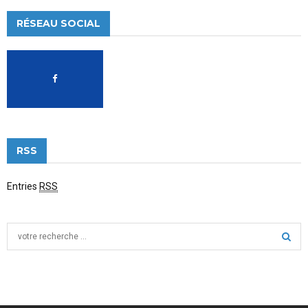
RÉSEAU SOCIAL
RSS
Entries
RSS
S
e
a
S
r
c
E
h