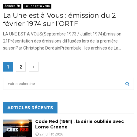
Années 70
La Une est à Vous
La Une est à Vous : émission du 2
février 1974 sur l’ORTF
LA UNE EST A VOUS(Septembre 1973 / Juillet 1974)Emission
21Présentation des émissions diffusées lors de la première
saisonPar Christophe DordainPréambule : les archives de La...
Pagination
1
2
des
S
publications
e
a
S
r
c
ARTICLES RÉCENTS
E
h
f
A
Code Red (1981) : la série oubliée avec
o
Lorne Greene
r
R
27 juillet 2026