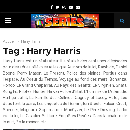
Facebook
Twitter
Instagram
Youtube
Email
PRIMARY
MENU
Accueil
Harry Harris
Tag : Harry Harris
Harry Harris est un réalisateur. Il a réalisé des centaines d’épisodes
pour des séries télévisés telles que Au nom de la loi, Rawhide, Daniel
Boone, Perry Mason, Le Proscrit, Police des plaines, Perdus dans
l’espace, Au Coeur du Temps, Voyage au fond des mers, Bonanza,
Hondo, Le Grand Chaparral, Au Pays des Géants, Le Virginien, Shaft,
Kung Fu, Pilotes, Hunter, Hawaï Police d’Etat, L’homme de l’Atlantide,
Huit ça suffit, La Famille des Collines, Cagney et Lacey, Hôtel, Les
deux font la paire, Les enquêtes de Remington Steele, Falcon Crest,
Spenser, Magnum, Supercarrier, MacGyver, Le Père Dowling, La loi
est la loi, Le Cavalier Solitaire, Enquêtes Privées, Dans la chaleur de
la nuit, 7 à la maison etc.