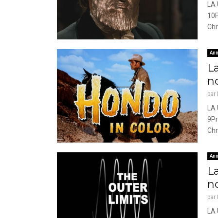
LA 
10P
Chr
Ann
L
n
par
LA 
9Pr
Chr
Ann
L
n
par
LA 