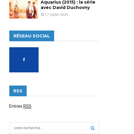
Aquarius (2015) : la série
avec David Duchovny
17 juillet 2026
RÉSEAU SOCIAL
RSS
Entries
RSS
S
e