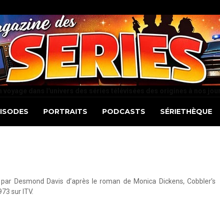
 voyage dans l'univers des séries télévisées des origines à nos jou
PISODES
PORTRAITS
PODCASTS
SÉRIETHÈQUE
ée par Desmond Davis d’après le roman de Monica Dickens, Cobbler’s
73 sur ITV.