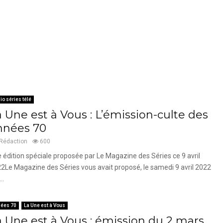
io séries télé
 Une est à Vous : L’émission-culte des
nnées 70
Rédaction
600
 édition spéciale proposée par Le Magazine des Séries ce 9 avril
2Le Magazine des Séries vous avait proposé, le samedi 9 avril 2022
..
ées 70
La Une est à Vous
a Une est à Vous : émission du 2 mars