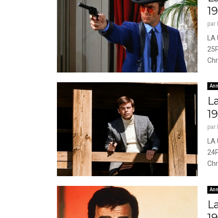
1
par
LA 
25P
Chr
Ann
La
1
par
LA 
24P
Chr
Ann
La
1