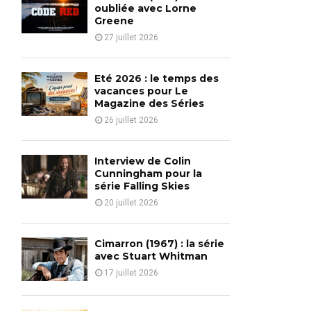
o
oubliée avec Lorne
r
Greene
R
:
27 juillet 2026
C
H
Eté 2026 : le temps des
vacances pour Le
Magazine des Séries
26 juillet 2026
Interview de Colin
Cunningham pour la
série Falling Skies
20 juillet 2026
Cimarron (1967) : la série
avec Stuart Whitman
17 juillet 2026