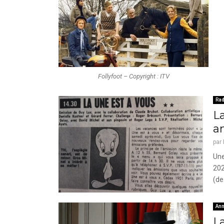
Follyfoot – Copyright : ITV
Rad
La
a
par
Une
202
(de.
Ann
L