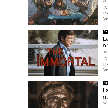
par
LA 
14P
Chr
Ann
L
n
par
LA 
11P
Chr
Ann
L
n
par