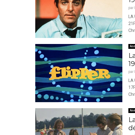
par
LA 
21P
Chr
Ann
La
1
par
LA 
17P
Chr
Ann
La
d