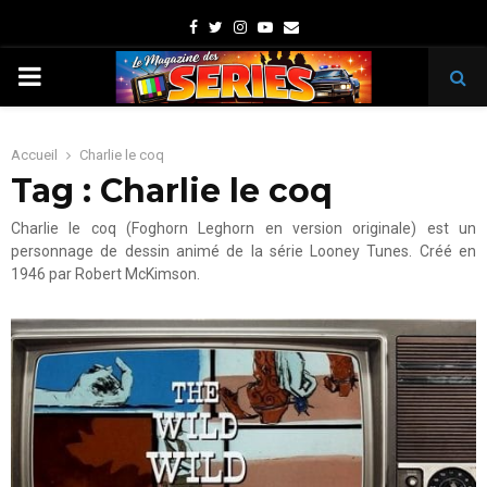
Facebook
Twitter
Instagram
Youtube
Email
PRIMARY
MENU
Accueil
Charlie le coq
Tag : Charlie le coq
Charlie le coq (Foghorn Leghorn en version originale) est un
personnage de dessin animé de la série Looney Tunes. Créé en
1946 par Robert McKimson.