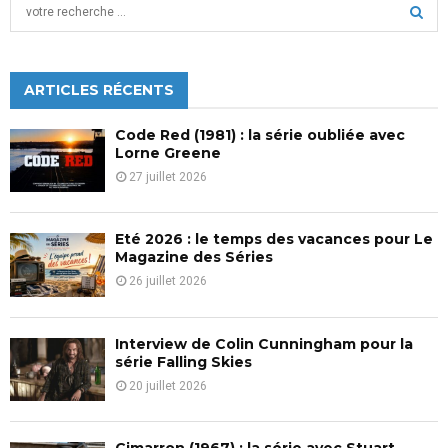
S
e
a
S
r
c
ARTICLES RÉCENTS
E
h
f
A
Code Red (1981) : la série oubliée avec
o
Lorne Greene
r
R
27 juillet 2026
:
C
Eté 2026 : le temps des vacances pour Le
H
Magazine des Séries
26 juillet 2026
Interview de Colin Cunningham pour la
série Falling Skies
20 juillet 2026
Cimarron (1967) : la série avec Stuart