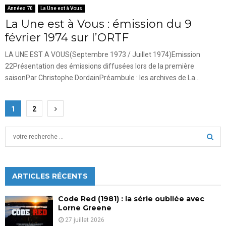
Années 70
La Une est à Vous
La Une est à Vous : émission du 9
février 1974 sur l’ORTF
LA UNE EST A VOUS(Septembre 1973 / Juillet 1974)Emission
22Présentation des émissions diffusées lors de la première
saisonPar Christophe DordainPréambule : les archives de La...
Pagination
1
2
des
S
publications
e
a
S
r
c
ARTICLES RÉCENTS
E
h
f
A
Code Red (1981) : la série oubliée avec
o
Lorne Greene
r
R
27 juillet 2026