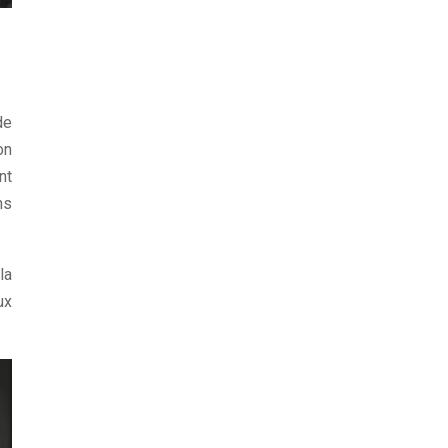
de
on
nt
ns
la
ux