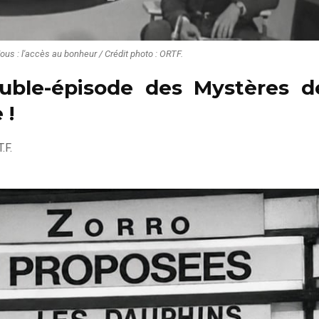
us : l'accès au bonheur / Crédit photo : ORTF.
ouble-épisode des Mystères d
 !
.F.