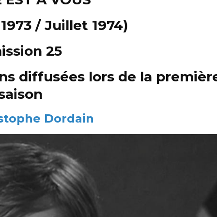
973 / Juillet 1974)
ission 25
s diffusées lors de la premièr
saison
stophe Dordain