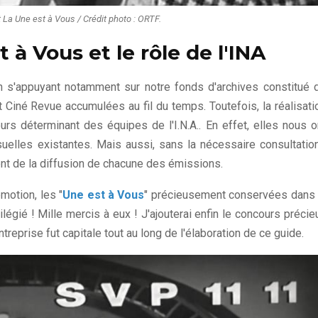
La Une est à Vous / Crédit photo : ORTF.
 à Vous et le rôle de l'INA
n s'appuyant notamment sur notre fonds d'archives constitué 
 Ciné Revue accumulées au fil du temps. Toutefois, la réalisati
rs déterminant des équipes de l'I.N.A.. En effet, elles nous o
isuelles existantes. Mais aussi, sans la nécessaire consultatio
nt de la diffusion de chacune des émissions.
motion, les "
Une est à Vous
" précieusement conservées dans 
légié ! Mille mercis à eux ! J'ajouterai enfin le concours précie
ntreprise fut capitale tout au long de l'élaboration de ce guide.