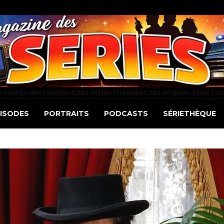
 voyage dans l'univers des séries télévisées des origines à nos jou
PISODES
PORTRAITS
PODCASTS
SÉRIETHÈQUE