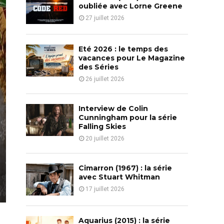
o
oubliée avec Lorne Greene
r
R
27 juillet 2026
:
C
Eté 2026 : le temps des
H
vacances pour Le Magazine
des Séries
26 juillet 2026
Interview de Colin
Cunningham pour la série
Falling Skies
20 juillet 2026
Cimarron (1967) : la série
avec Stuart Whitman
17 juillet 2026
Aquarius (2015) : la série