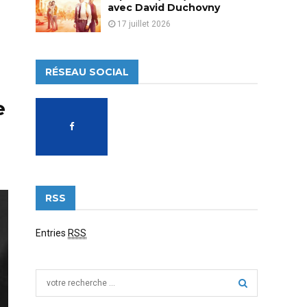
avec David Duchovny
17 juillet 2026
RÉSEAU SOCIAL
e
RSS
Entries
RSS
S
e
a