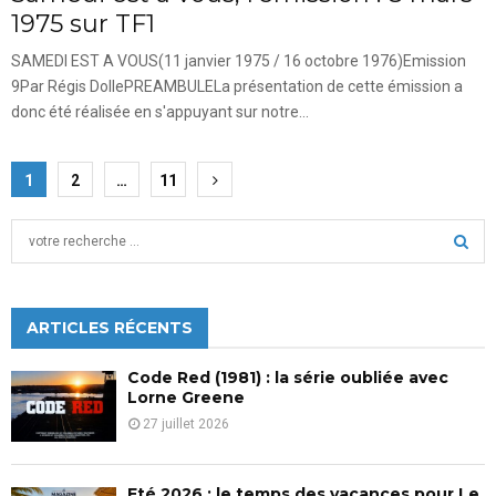
1975 sur TF1
SAMEDI EST A VOUS(11 janvier 1975 / 16 octobre 1976)Emission
9Par Régis DollePREAMBULELa présentation de cette émission a
donc été réalisée en s'appuyant sur notre...
Pagination
1
2
…
11
des
S
publications
e
a
S
r
c
ARTICLES RÉCENTS
E
h
f
A
Code Red (1981) : la série oubliée avec
o
Lorne Greene
r
R
27 juillet 2026
:
C
Eté 2026 : le temps des vacances pour Le