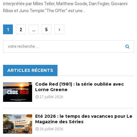
interprétée par Miles Teller, Matthew Goode, Dan Fogler, Giovanni
Ribisi et Juno Temple."The Offer" est une...
Pagination
1
2
…
5
des
S
publications
e
a
S
r
c
ARTICLES RÉCENTS
E
h
f
A
Code Red (1981) : la série oubliée avec
o
Lorne Greene
r
R
27 juillet 2026
:
C
Eté 2026 : le temps des vacances pour Le
H
Magazine des Séries
26 juillet 2026