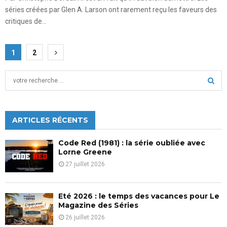
séries créées par Glen A. Larson ont rarement reçu les faveurs des
critiques de...
Pagination
1
2
des
S
publications
e
a
S
r
c
ARTICLES RÉCENTS
E
h
f
A
Code Red (1981) : la série oubliée avec
o
Lorne Greene
r
R
27 juillet 2026
:
C
Eté 2026 : le temps des vacances pour Le
H
Magazine des Séries
26 juillet 2026