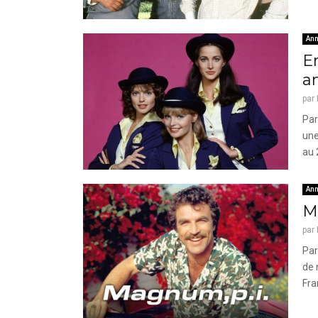
Ann
E
a
par
Par
une
au 
Ann
M
par
Par
de 
Fra