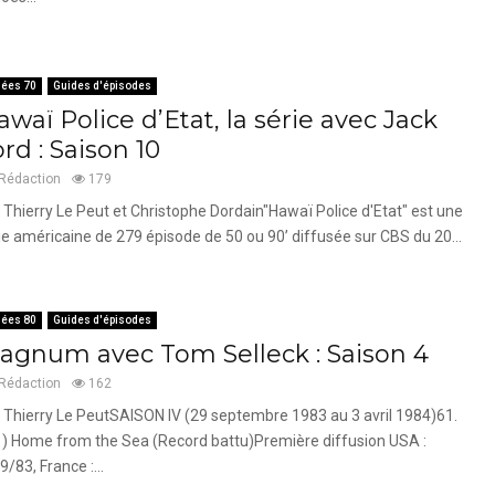
ées 70
Guides d'épisodes
waï Police d’Etat, la série avec Jack
rd : Saison 10
Rédaction
179
 Thierry Le Peut et Christophe Dordain"Hawaï Police d'Etat" est une
ie américaine de 279 épisode de 50 ou 90’ diffusée sur CBS du 20...
ées 80
Guides d'épisodes
agnum avec Tom Selleck : Saison 4
Rédaction
162
 Thierry Le PeutSAISON IV (29 septembre 1983 au 3 avril 1984)61.
1) Home from the Sea (Record battu)Première diffusion USA :
9/83, France :...