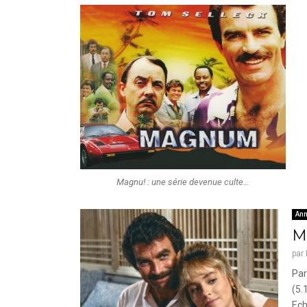
Magnu! : une série devenue culte…
Ann
M
par
Par
(5.
Ech