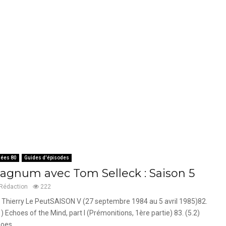
ées 80
Guides d'épisodes
agnum avec Tom Selleck : Saison 5
Rédaction
222
 Thierry Le PeutSAISON V (27 septembre 1984 au 5 avril 1985)82.
1) Echoes of the Mind, part I (Prémonitions, 1ère partie) 83. (5.2)
oes...