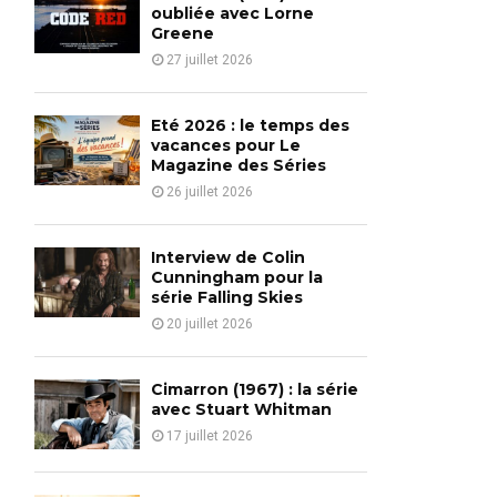
o
oubliée avec Lorne
r
Greene
R
:
27 juillet 2026
C
H
Eté 2026 : le temps des
vacances pour Le
Magazine des Séries
26 juillet 2026
Interview de Colin
Cunningham pour la
série Falling Skies
20 juillet 2026
Cimarron (1967) : la série
avec Stuart Whitman
17 juillet 2026