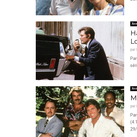
Ann
Ha
Lo
par
Par
sér
Ann
M
par
Par
(4.
29/