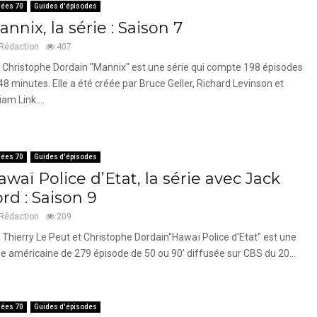
ées 70
Guides d'épisodes
nnix, la série : Saison 7
Rédaction
407
 Christophe Dordain "Mannix" est une série qui compte 198 épisodes
48 minutes. Elle a été créée par Bruce Geller, Richard Levinson et
iam Link....
ées 70
Guides d'épisodes
waï Police d’Etat, la série avec Jack
rd : Saison 9
Rédaction
209
 Thierry Le Peut et Christophe Dordain"Hawaï Police d'Etat" est une
ie américaine de 279 épisode de 50 ou 90’ diffusée sur CBS du 20...
ées 70
Guides d'épisodes