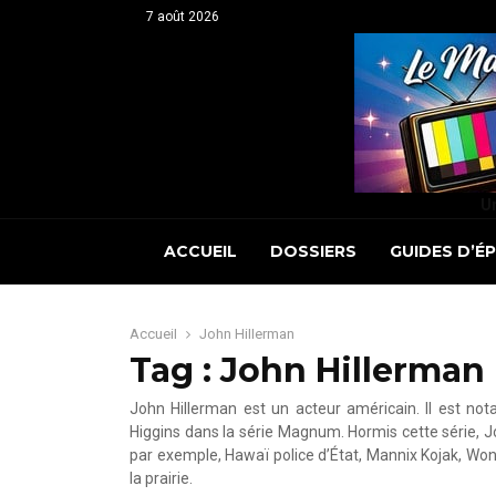
7 août 2026
Un
ACCUEIL
DOSSIERS
GUIDES D’É
Accueil
John Hillerman
Tag : John Hillerman
John Hillerman est un acteur américain. Il est n
Higgins dans la série Magnum. Hormis cette série, Jo
par exemple, Hawaï police d’État, Mannix Kojak, Wo
la prairie.