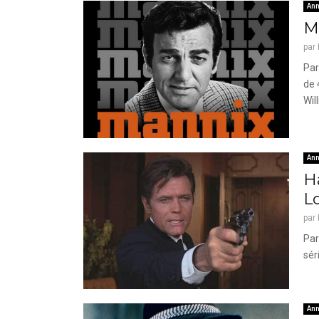
Ann
Ma
par
Par
de 
Will
Ann
Ha
Lo
par
Par
sér
Ann