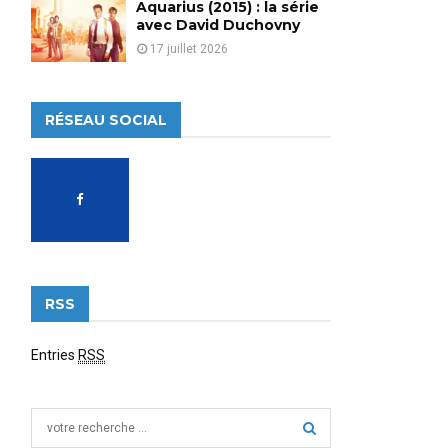
Aquarius (2015) : la série
avec David Duchovny
17 juillet 2026
RÉSEAU SOCIAL
RSS
Entries
RSS
S
e