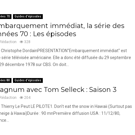
ées 70
Guides d'épisodes
mbarquement immédiat, la série des
nnées 70 : Les épisodes
Rédaction
328
 Christophe DordainPRESENTATION"Embarquement immédiat" est
 série télévisée américaine. Elle a donc été diffusée du 29 septembre
29 décembre 1978 sur CBS. On doit...
ées 80
Guides d'épisodes
agnum avec Tom Selleck : Saison 3
Rédaction
204
 Thierry Le Peut LE PILOTE1. Don't eat the snow in Hawaii (Surtout pas
neige à Hawai)Durée : 90 mnPremière diffusion USA : 11/12/80,
nce...