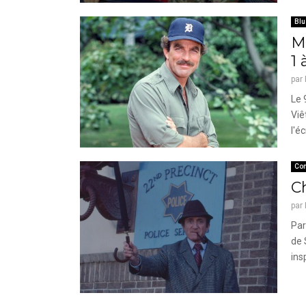
Blu
Ma
1 
par
Le 
Viê
l'é
Co
C
par
Par
de 
ins