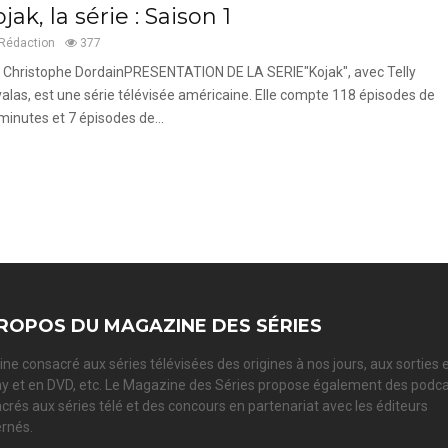
jak, la série : Saison 1
Rédaction
377
 Christophe DordainPRESENTATION DE LA SERIE"Kojak", avec Telly
alas, est une série télévisée américaine. Elle compte 118 épisodes de
minutes et 7 épisodes de...
ROPOS DU MAGAZINE DES SÉRIES
ne consacré aux séries télévisées des origines à nos jours, aux sorties 
ay et en DVD, etc. Le Magazine des Séries propose également des podc
crés aux séries télé et des concours en partenariat avec les éditeurs
rnés.