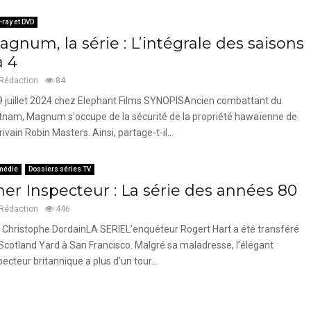
-ray et DVD
gnum, la série : L’intégrale des saisons
à 4
Rédaction
84
9 juillet 2024 chez Elephant Films SYNOPISAncien combattant du
tnam, Magnum s'occupe de la sécurité de la propriété hawaïenne de
crivain Robin Masters. Ainsi, partage-t-il...
médie
Dossiers séries TV
her Inspecteur : La série des années 80
Rédaction
446
 Christophe DordainLA SERIEL’enquêteur Rogert Hart a été transféré
Scotland Yard à San Francisco. Malgré sa maladresse, l’élégant
pecteur britannique a plus d’un tour...