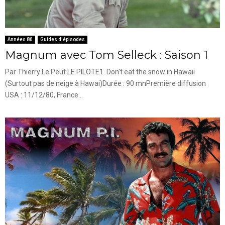
Années 80
Guides d'épisodes
Magnum avec Tom Selleck : Saison 1
Par Thierry Le Peut LE PILOTE1. Don't eat the snow in Hawaii
(Surtout pas de neige à Hawai)Durée : 90 mnPremière diffusion
USA : 11/12/80, France...