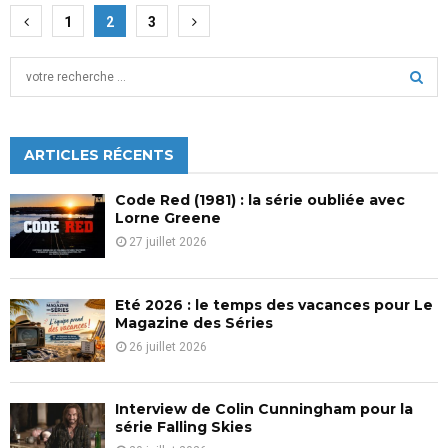
Pagination
1
2
3
des
S
publications
e
a
S
r
c
ARTICLES RÉCENTS
E
h
f
A
Code Red (1981) : la série oubliée avec
o
Lorne Greene
r
R
27 juillet 2026
:
C
Eté 2026 : le temps des vacances pour Le
H
Magazine des Séries
26 juillet 2026
Interview de Colin Cunningham pour la
série Falling Skies