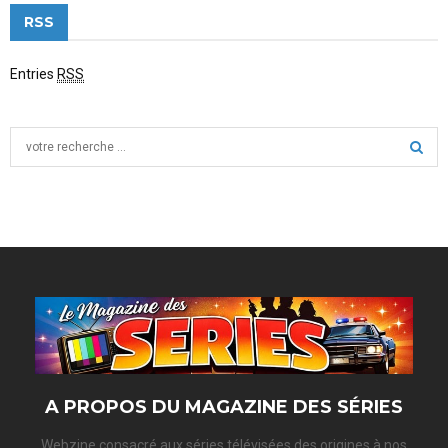
RSS
Entries
RSS
S
e
a
S
r
c
E
h
f
A
o
r
R
:
C
H
A PROPOS DU MAGAZINE DES SÉRIES
Webzine consacré aux séries télévisées des origines à nos