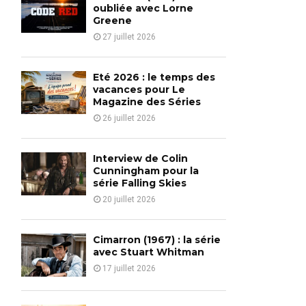
o
oubliée avec Lorne
r
Greene
R
:
27 juillet 2026
C
H
Eté 2026 : le temps des
vacances pour Le
Magazine des Séries
26 juillet 2026
Interview de Colin
Cunningham pour la
série Falling Skies
20 juillet 2026
Cimarron (1967) : la série
avec Stuart Whitman
17 juillet 2026