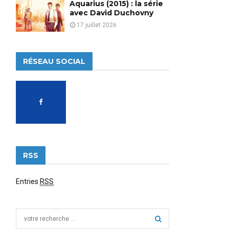
Aquarius (2015) : la série
avec David Duchovny
17 juillet 2026
RÉSEAU SOCIAL
RSS
Entries
RSS
S
e