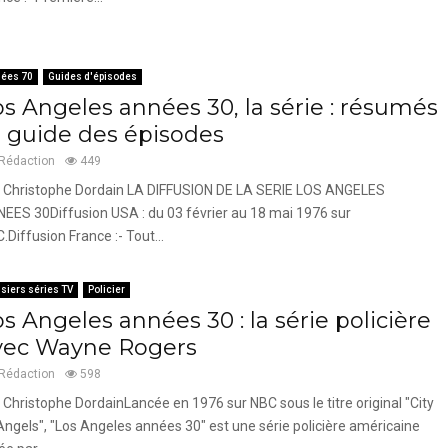
ées 70
Guides d'épisodes
os Angeles années 30, la série : résumés
t guide des épisodes
Rédaction
449
 Christophe Dordain LA DIFFUSION DE LA SERIE LOS ANGELES
EES 30Diffusion USA : du 03 février au 18 mai 1976 sur
.Diffusion France :- Tout...
siers séries TV
Policier
s Angeles années 30 : la série policière
vec Wayne Rogers
Rédaction
598
 Christophe DordainLancée en 1976 sur NBC sous le titre original "City
Angels", "Los Angeles années 30" est une série policière américaine