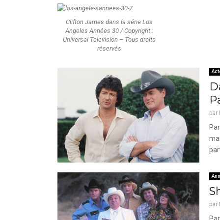
Clifton James dans la série Los
Angeles Années 30 / Copyright :
Universal Television – Tous droits
réservés
Act
Da
P
par
Par
mar
par
Ann
Sh
par
Par