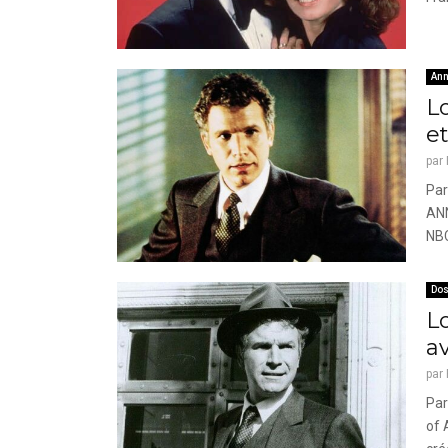
Ann
L
e
par
Par
ANN
NBC
Dos
Lo
a
par
Par
of 