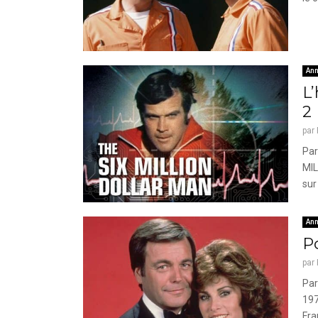
Ann
L’
2
par
Par
MIL
sur
Ann
Po
par
Par
197
Fra