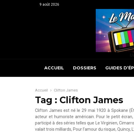
9 août 2026
Un
ACCUEIL
DOSSIERS
GUIDES D’É
Accueil
Clifton James
Tag : Clifton James
Clifton James est né le 29 mai 1920 à Spokane (Éta
acteur et humoriste américain. Pour le petit écran,
participé à des séries telles que Le Virginien, Cima
valait trois milliards, Pour l’amour du risque, Quincy,