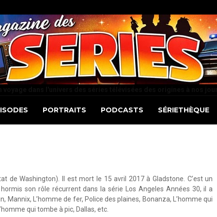
 voyage dans l'univers des séries télévisées des origines à nos jou
PISODES
PORTRAITS
PODCASTS
SÉRIETHÈQUE
t de Washington). Il est mort le 15 avril 2017 à Gladstone. C’est un
 hormis son rôle récurrent dans la série Los Angeles Années 30, il a
rron, Mannix, L’homme de fer, Police des plaines, Bonanza, L’homme qui
 L’homme qui tombe à pic, Dallas, etc.