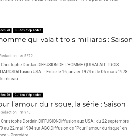
ées 70
Guides d'épisodes
homme qui valait trois milliards : Saison
Rédaction
5672
 Christophe DordainDIFFUSION DE L'HOMME QUI VALAIT TROIS
LIARDSDiffusion USA : - Entre le 16 janvier 1974 et le 06 mars 1978
 le réseau...
ées 70
Guides d'épisodes
ur l’amour du risque, la série : Saison 1
Rédaction
943
 Christophe Dordain DIFFUSIONDiffusion aux USA : du 22 septembre
9 au 22 mai 1984 sur ABC.Diffusion de "Pour l'amour du risque" en
nce :- Première...