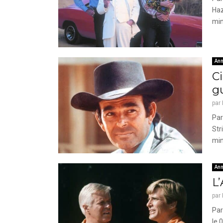
Haz
min
Ann
Ci
g
par
Par
Str
min
Ann
L’
par
Par
le 