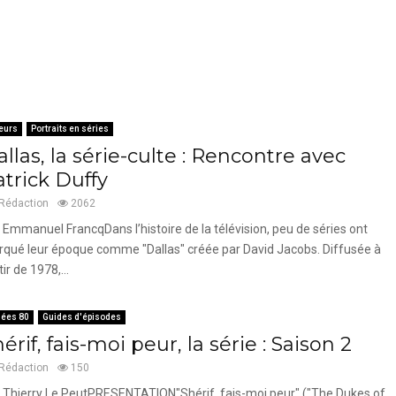
eurs
Portraits en séries
llas, la série-culte : Rencontre avec
atrick Duffy
Rédaction
2062
 Emmanuel FrancqDans l’histoire de la télévision, peu de séries ont
qué leur époque comme "Dallas" créée par David Jacobs. Diffusée à
tir de 1978,...
ées 80
Guides d'épisodes
érif, fais-moi peur, la série : Saison 2
Rédaction
150
 Thierry Le PeutPRESENTATION"Shérif, fais-moi peur" ("The Dukes of