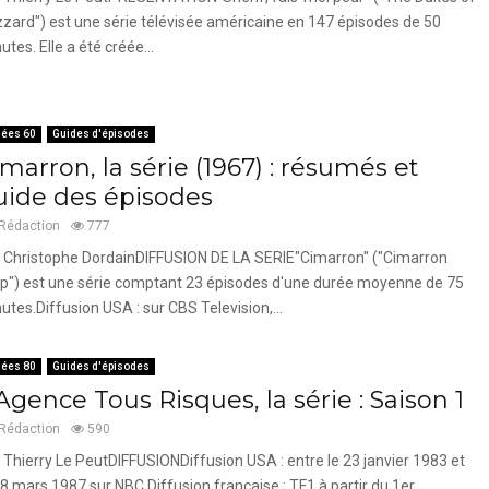
zard") est une série télévisée américaine en 147 épisodes de 50
utes. Elle a été créée...
ées 60
Guides d'épisodes
marron, la série (1967) : résumés et
uide des épisodes
Rédaction
777
 Christophe DordainDIFFUSION DE LA SERIE"Cimarron" ("Cimarron
ip") est une série comptant 23 épisodes d'une durée moyenne de 75
utes.Diffusion USA : sur CBS Television,...
ées 80
Guides d'épisodes
Agence Tous Risques, la série : Saison 1
Rédaction
590
 Thierry Le PeutDIFFUSIONDiffusion USA : entre le 23 janvier 1983 et
08 mars 1987 sur NBC.Diffusion française : TF1 à partir du 1er...