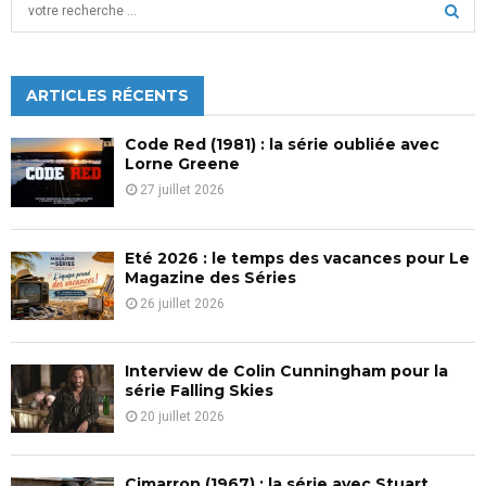
S
e
a
S
r
c
ARTICLES RÉCENTS
E
h
f
A
Code Red (1981) : la série oubliée avec
o
Lorne Greene
r
R
27 juillet 2026
:
C
Eté 2026 : le temps des vacances pour Le
H
Magazine des Séries
26 juillet 2026
Interview de Colin Cunningham pour la
série Falling Skies
20 juillet 2026
Cimarron (1967) : la série avec Stuart