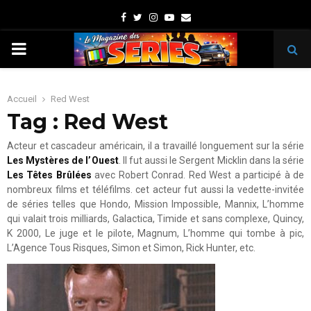
Facebook
Twitter
Instagram
Youtube
Email
PRIMARY
MENU
Accueil
Red West
Tag : Red West
Acteur et cascadeur américain, il a travaillé longuement sur la série
Les Mystères de l’Ouest
. Il fut aussi le Sergent Micklin dans la série
Les Têtes Brûlées
avec Robert Conrad. Red West a participé à de
nombreux films et téléfilms. cet acteur fut aussi la vedette-invitée
de séries telles que Hondo, Mission Impossible, Mannix, L’homme
qui valait trois milliards, Galactica, Timide et sans complexe, Quincy,
K 2000, Le juge et le pilote, Magnum, L’homme qui tombe à pic,
L’Agence Tous Risques, Simon et Simon, Rick Hunter, etc.