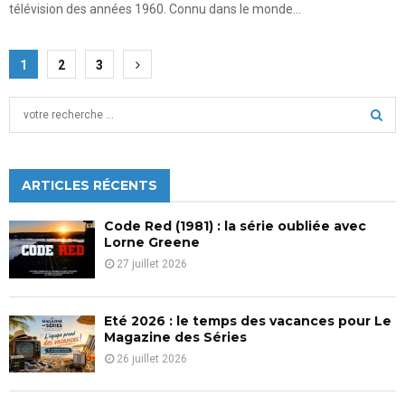
télévision des années 1960. Connu dans le monde...
Pagination
1
2
3
des
S
publications
e
a
S
r
c
ARTICLES RÉCENTS
E
h
f
A
Code Red (1981) : la série oubliée avec
o
Lorne Greene
r
R
27 juillet 2026
:
C
Eté 2026 : le temps des vacances pour Le
H
Magazine des Séries
26 juillet 2026