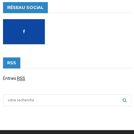
RÉSEAU SOCIAL
RSS
Entries
RSS
S
e
a
S
r
c
E
h