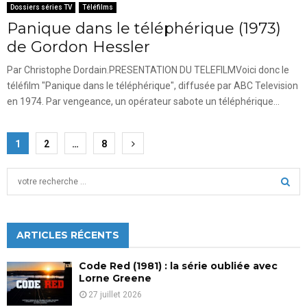
Dossiers séries TV
Téléfilms
Panique dans le téléphérique (1973)
de Gordon Hessler
Par Christophe Dordain.PRESENTATION DU TELEFILMVoici donc le
téléfilm "Panique dans le téléphérique", diffusée par ABC Television
en 1974. Par vengeance, un opérateur sabote un téléphérique...
Pagination
1
2
…
8
des
S
publications
e
a
S
r
c
ARTICLES RÉCENTS
E
h
f
A
Code Red (1981) : la série oubliée avec
o
Lorne Greene
r
R
27 juillet 2026
: