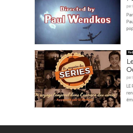
par
Par
Pau
pop
Rad
Le
O
par
LE 
ren
émi