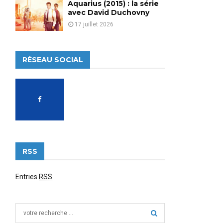
Aquarius (2015) : la série
avec David Duchovny
17 juillet 2026
RÉSEAU SOCIAL
RSS
Entries
RSS
S
e