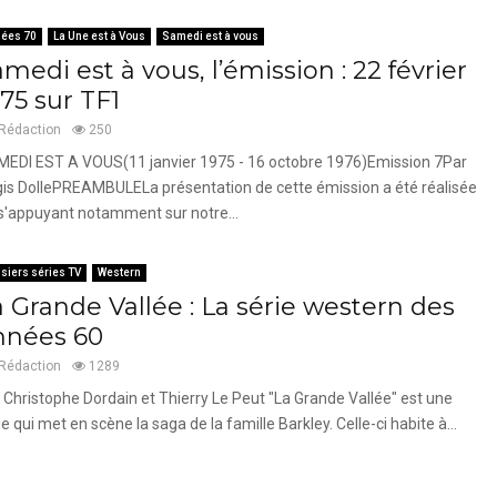
ées 70
La Une est à Vous
Samedi est à vous
medi est à vous, l’émission : 22 février
75 sur TF1
Rédaction
250
EDI EST A VOUS(11 janvier 1975 - 16 octobre 1976)Emission 7Par
is DollePREAMBULELa présentation de cette émission a été réalisée
s'appuyant notamment sur notre...
siers séries TV
Western
a Grande Vallée : La série western des
nnées 60
Rédaction
1289
 Christophe Dordain et Thierry Le Peut "La Grande Vallée" est une
ie qui met en scène la saga de la famille Barkley. Celle-ci habite à...