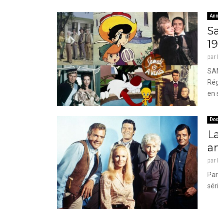
Ann
Sa
19
par
SAM
Rég
en 
Dos
L
a
par
Par
sér