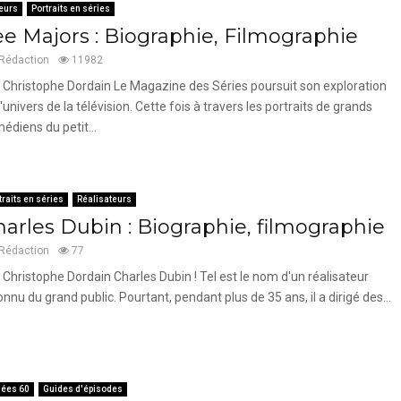
eurs
Portraits en séries
ee Majors : Biographie, Filmographie
Rédaction
11982
 Christophe Dordain Le Magazine des Séries poursuit son exploration
l'univers de la télévision. Cette fois à travers les portraits de grands
édiens du petit...
traits en séries
Réalisateurs
harles Dubin : Biographie, filmographie
Rédaction
77
 Christophe Dordain Charles Dubin ! Tel est le nom d'un réalisateur
onnu du grand public. Pourtant, pendant plus de 35 ans, il a dirigé des...
ées 60
Guides d'épisodes