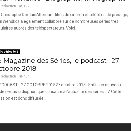
Rédaction
192
 Christophe DordainAlternant films de cinéma et téléfilms de prestige,
l Wendkos a également collaboré sur de nombreuses séries très
ulaires auprès des téléspectateurs. Voici...
io séries télé
 Magazine des Séries, le podcast : 27
ctobre 2018
Rédaction
434
PODCAST - 27 OCTOBRE 201827 octobre 2018 ! Enfin, un nouveau
dez-vous radiophonique consacré à l'actualité des séries TV. Cette
ssion est donc diffusée...