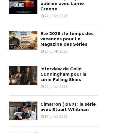
o
oubliée avec Lorne
r
Greene
R
:
27 juillet 2026
C
H
Eté 2026 : le temps des
vacances pour Le
Magazine des Séries
26 juillet 2026
Interview de Colin
Cunningham pour la
série Falling Skies
20 juillet 2026
Cimarron (1967) : la série
avec Stuart Whitman
17 juillet 2026