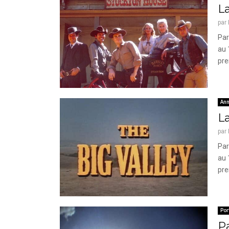
La
par
Par
au 
pre
Ann
La
par
Par
au 
pre
Por
P