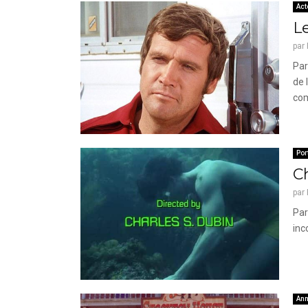
Act
L
par
Par
de 
com
Por
C
par
Par
inc
Ann