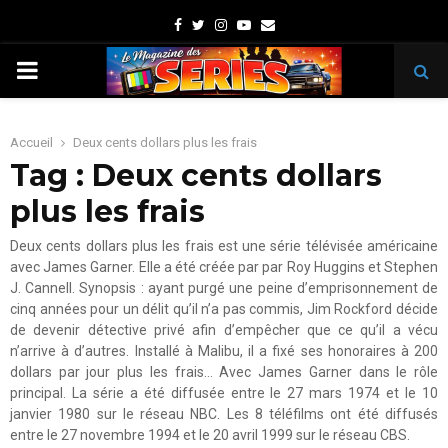
Facebook
Twitter
Instagram
Youtube
Email
PRIMARY
MENU
Accueil
Deux cents dollars plus les frais
Tag : Deux cents dollars
plus les frais
Deux cents dollars plus les frais est une série télévisée américaine
avec James Garner. Elle a été créée par par Roy Huggins et Stephen
J. Cannell. Synopsis : ayant purgé une peine d’emprisonnement de
cinq années pour un délit qu’il n’a pas commis, Jim Rockford décide
de devenir détective privé afin d’empêcher que ce qu’il a vécu
n’arrive à d’autres. Installé à Malibu, il a fixé ses honoraires à 200
dollars par jour plus les frais… Avec James Garner dans le rôle
principal. La série a été diffusée entre le 27 mars 1974 et le 10
janvier 1980 sur le réseau NBC. Les 8 téléfilms ont été diffusés
entre le 27 novembre 1994 et le 20 avril 1999 sur le réseau CBS.