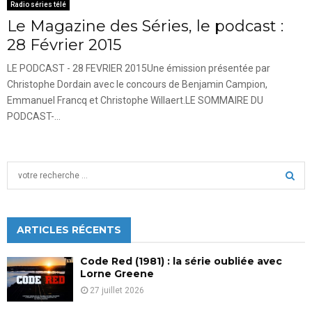
Radio séries télé
Le Magazine des Séries, le podcast :
28 Février 2015
LE PODCAST - 28 FEVRIER 2015Une émission présentée par
Christophe Dordain avec le concours de Benjamin Campion,
Emmanuel Francq et Christophe Willaert.LE SOMMAIRE DU
PODCAST-...
S
e
a
S
r
c
ARTICLES RÉCENTS
E
h
f
A
Code Red (1981) : la série oubliée avec
o
Lorne Greene
r
R
27 juillet 2026
: