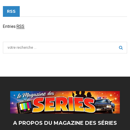
RSS
Entries
RSS
S
e
a
S
r
c
E
h
f
A
o
r
R
:
C
H
A PROPOS DU MAGAZINE DES SÉRIES