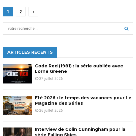
Pagination
1
2
des
S
publications
e
a
S
r
c
ARTICLES RÉCENTS
E
h
f
A
Code Red (1981) : la série oubliée avec
o
Lorne Greene
r
R
27 juillet 2026
:
C
Eté 2026 : le temps des vacances pour Le
H
Magazine des Séries
26 juillet 2026
Interview de Colin Cunningham pour la
série Falling Skies