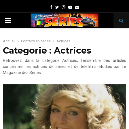
Facebook
Twitter
Instagram
Youtube
Email
PRIMARY
MENU
Accueil
Portraits en séries
Actrices
Categorie : Actrices
Retrouvez dans la catégorie Actrices, l’ensemble des articles
concernant les actrices de séries et de téléfilms étudiés par Le
Magazine des Séries.