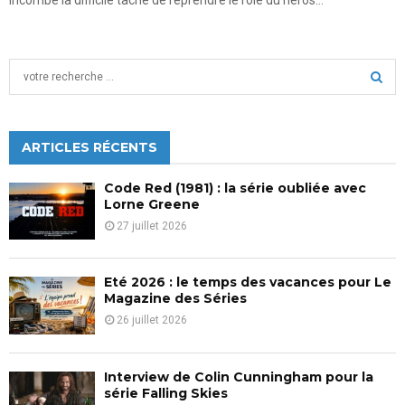
S
e
a
S
r
c
ARTICLES RÉCENTS
E
h
f
A
Code Red (1981) : la série oubliée avec
o
Lorne Greene
r
R
27 juillet 2026
:
C
Eté 2026 : le temps des vacances pour Le
H
Magazine des Séries
26 juillet 2026
Interview de Colin Cunningham pour la
série Falling Skies