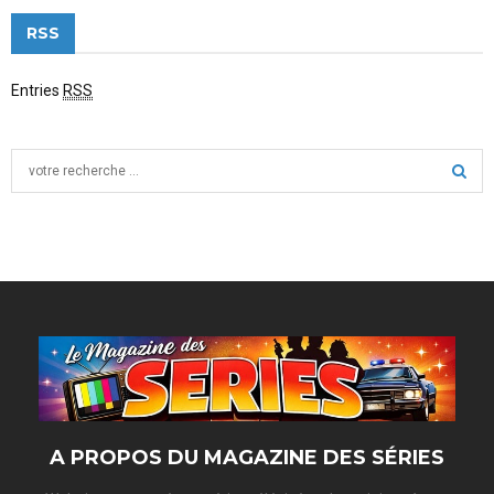
RSS
Entries
RSS
S
e
a
S
r
c
E
h
f
A
o
r
R
:
C
H
A PROPOS DU MAGAZINE DES SÉRIES