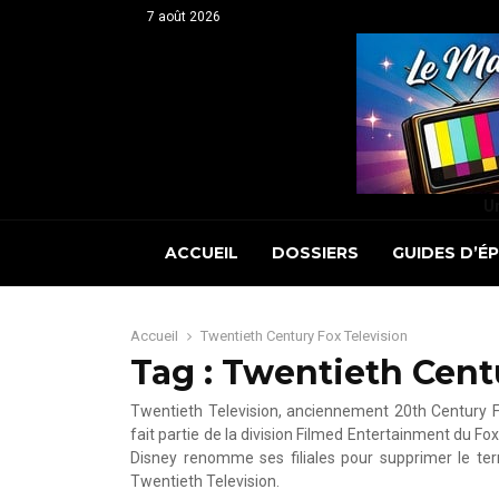
7 août 2026
Un
ACCUEIL
DOSSIERS
GUIDES D’É
Accueil
Twentieth Century Fox Television
Tag : Twentieth Cent
Twentieth Television, anciennement 20th Century Fo
fait partie de la division Filmed Entertainment du 
Disney renomme ses filiales pour supprimer le te
Twentieth Television.