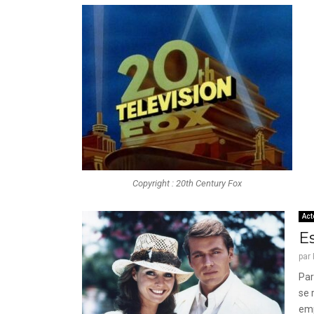
Copyright : 20th Century Fox
Act
E
par
Par
se 
emp