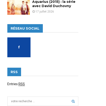
Aquarius (2015) : la série
avec David Duchovny
17 juillet 2026
RÉSEAU SOCIAL
RSS
Entries
RSS
S
e