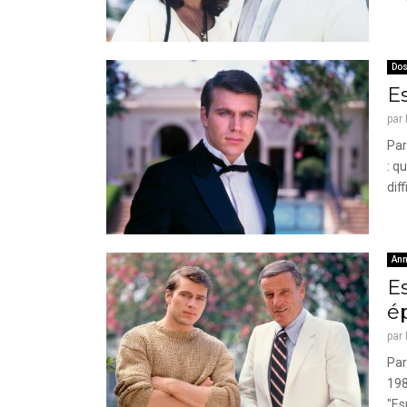
Dos
E
par
Par
: q
diff
Ann
Es
é
par
Par
198
"Es