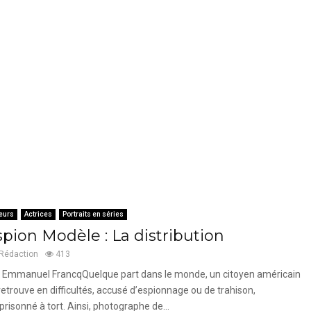
eurs
Actrices
Portraits en séries
spion Modèle : La distribution
Rédaction
413
 Emmanuel FrancqQuelque part dans le monde, un citoyen américain
retrouve en difficultés, accusé d’espionnage ou de trahison,
risonné à tort. Ainsi, photographe de...