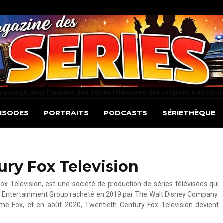
 voyage dans l'univers des séries télévisées des origines à nos jou
PISODES
PORTRAITS
PODCASTS
SÉRIETHÈQUE
ury Fox Television
x Television, est une société de production de séries télévisées qui
Fox Entertainment Group racheté en 2019 par The Walt Disney Company.
rme Fox, et en août 2020, Twentieth Century Fox Television devient