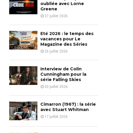
o
oubliée avec Lorne
r
Greene
R
:
27 juillet 2026
C
H
Eté 2026 : le temps des
vacances pour Le
Magazine des Séries
26 juillet 2026
Interview de Colin
Cunningham pour la
série Falling Skies
20 juillet 2026
Cimarron (1967) : la série
avec Stuart Whitman
17 juillet 2026