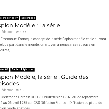
siers séries TV
Espionnage
spion Modèle : La série
Rédaction
4155
 Emmanuel FrancqLe concept de la série Espion modèle est le suivant
uelque part dans le monde, un citoyen américain se retrouve en
icultés,...
ées 80
Guides d'épisodes
pion Modèle, la série : Guide des
pisodes
Rédaction
713
 Christophe Dordain DIFFUSIONDifffusion USA : du 22 septembre
4 au 06 avril 1985 sur CBS.Diffusion France :- Diffusion du pilote de
pion modèle" et des...