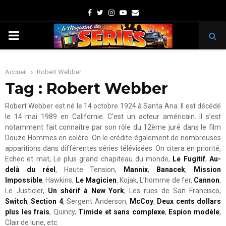
Facebook
Twitter
Instagram
Youtube
Email
PRIMARY
MENU
Accueil
Robert Webber
Tag : Robert Webber
Robert Webber est né le 14 octobre 1924 à Santa Ana. Il est décédé
le 14 mai 1989 en Californie. C’est un acteur américain. Il s’est
notamment fait connaitre par son rôle du 12ème juré dans le film
Douze Hommes en colère. On le crédite également de nombreuses
apparitions dans différentes séries télévisées. On citera en priorité,
Echec et mat, Le plus grand chapiteau du monde,
Le Fugitif
,
Au-
delà du réel
, Haute Tension,
Mannix
,
Banacek
,
Mission
Impossible
, Hawkins,
Le Magicien
, Kojak, L’homme de fer,
Cannon
,
Le Justicier,
Un shérif à New York
, Les rues de San Francisco,
Switch
,
Section 4
, Sergent Anderson,
McCoy
,
Deux cents dollars
plus les frais
, Quincy,
Timide et sans complexe
,
Espion modèle
,
Clair de lune, etc.