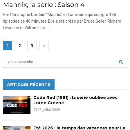
Mannix, la série : Saison 4
Par Christophe Dordain "Mannix" est une série qui compte 198
épisodes de 48 minutes. Elle a été créée par Bruce Geller, Richard
Levinson et William Link....
Pagination
1
2
3
des
S
publications
e
a
S
r
c
ARTICLES RÉCENTS
E
h
f
A
Code Red (1981) : la série oubliée avec
o
Lorne Greene
r
R
27 juillet 2026
:
C
Eté 2026 : le temps des vacances pour Le