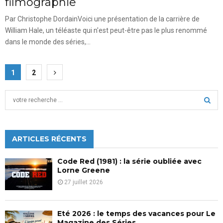
filmographie
Par Christophe DordainVoici une présentation de la carrière de
William Hale, un téléaste qui n'est peut-être pas le plus renommé
dans le monde des séries,...
Pagination
1
2
des
S
publications
e
a
S
r
c
ARTICLES RÉCENTS
E
h
f
A
Code Red (1981) : la série oubliée avec
o
Lorne Greene
r
R
27 juillet 2026
:
C
Eté 2026 : le temps des vacances pour Le
H
Magazine des Séries