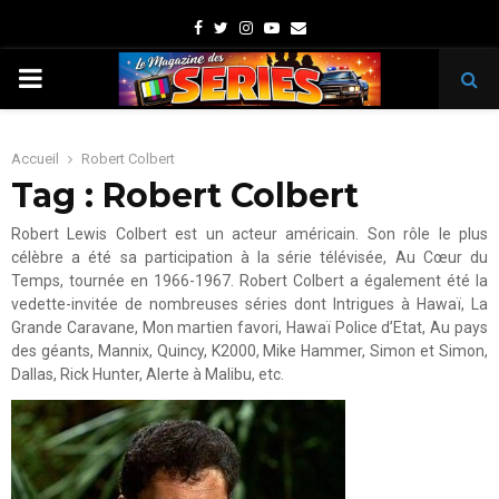
Facebook
Twitter
Instagram
Youtube
Email
PRIMARY
MENU
Accueil
Robert Colbert
Tag : Robert Colbert
Robert Lewis Colbert est un acteur américain. Son rôle le plus
célèbre a été sa participation à la série télévisée, Au Cœur du
Temps, tournée en 1966-1967. Robert Colbert a également été la
vedette-invitée de nombreuses séries dont Intrigues à Hawaï, La
Grande Caravane, Mon martien favori, Hawaï Police d’Etat, Au pays
des géants, Mannix, Quincy, K2000, Mike Hammer, Simon et Simon,
Dallas, Rick Hunter, Alerte à Malibu, etc.