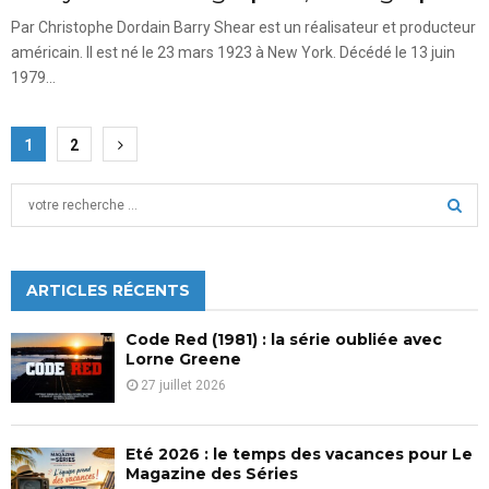
Par Christophe Dordain Barry Shear est un réalisateur et producteur
américain. Il est né le 23 mars 1923 à New York. Décédé le 13 juin
1979...
Pagination
1
2
des
S
publications
e
a
S
r
c
ARTICLES RÉCENTS
E
h
f
A
Code Red (1981) : la série oubliée avec
o
Lorne Greene
r
R
27 juillet 2026
:
C
Eté 2026 : le temps des vacances pour Le
H
Magazine des Séries