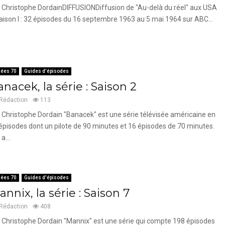
 Christophe DordainDIFFUSIONDiffusion de "Au-delà du réel" aux USA
Saison I : 32 épisodes du 16 septembre 1963 au 5 mai 1964 sur ABC...
ées 70
Guides d'épisodes
nacek, la série : Saison 2
Rédaction
113
 Christophe Dordain "Banacek" est une série télévisée américaine en
épisodes dont un pilote de 90 minutes et 16 épisodes de 70 minutes.
 a...
ées 70
Guides d'épisodes
nnix, la série : Saison 7
Rédaction
408
 Christophe Dordain "Mannix" est une série qui compte 198 épisodes