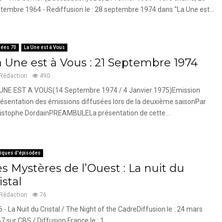
tembre 1964 - Rediffusion le : 28 septembre 1974 dans "La Une est...
ées 70
La Une est à Vous
a Une est à Vous : 21 Septembre 1974
Rédaction
490
UNE EST A VOUS(14 Septembre 1974 / 4 Janvier 1975)Emission
ésentation des émissions diffusées lors de la deuxième saisonPar
istophe DordainPREAMBULELa présentation de cette...
tiques d'épisodes
s Mystères de l’Ouest : La nuit du
istal
Rédaction
76
6 - La Nuit du Cristal / The Night of the CadreDiffusion le : 24 mars
7 sur CBS / Diffusion France le : 1...