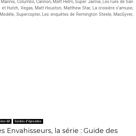
n, Mannix, Columbo, Cannon, Matt Helm, Super Jaimie, Les rues de San
y et Hutch, Vegas, Matt Houston, Matthew Star, La croisière s’amuse,
Modèle, Supercopter, Les enquêtes de Remington Steele, MacGyver,
ées 60
Guides d'épisodes
s Envahisseurs, la série : Guide des