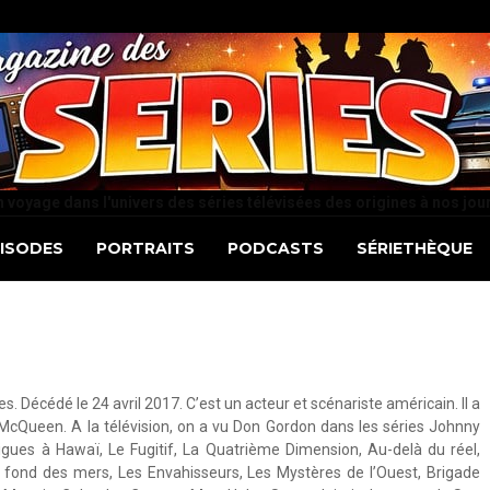
 voyage dans l'univers des séries télévisées des origines à nos jou
PISODES
PORTRAITS
PODCASTS
SÉRIETHÈQUE
 Décédé le 24 avril 2017. C’est un acteur et scénariste américain. Il a
McQueen. A la télévision, on a vu Don Gordon dans les séries Johnny
rigues à Hawaï, Le Fugitif, La Quatrième Dimension, Au-delà du réel,
 fond des mers, Les Envahisseurs, Les Mystères de l’Ouest, Brigade