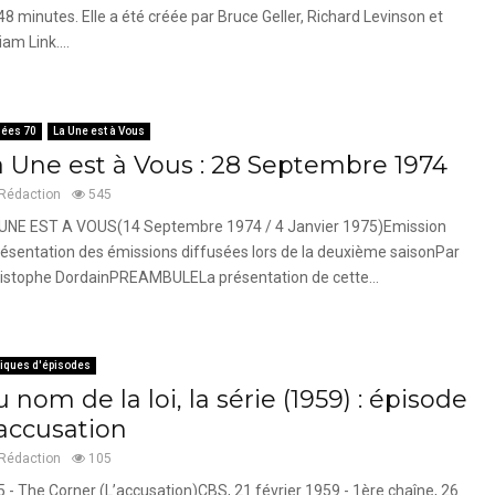
48 minutes. Elle a été créée par Bruce Geller, Richard Levinson et
iam Link....
ées 70
La Une est à Vous
a Une est à Vous : 28 Septembre 1974
Rédaction
545
UNE EST A VOUS(14 Septembre 1974 / 4 Janvier 1975)Emission
ésentation des émissions diffusées lors de la deuxième saisonPar
istophe DordainPREAMBULELa présentation de cette...
tiques d'épisodes
 nom de la loi, la série (1959) : épisode
’accusation
Rédaction
105
5 - The Corner (L’accusation)CBS, 21 février 1959 - 1ère chaîne, 26