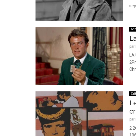
sep
Ann
L
par
LA 
2Pr
Chr
Cri
Le
cr
par
2.2
196