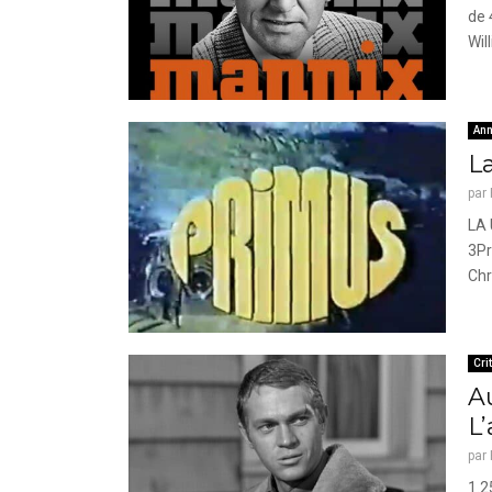
de 
Will
Ann
L
par
LA 
3Pr
Chr
Cri
Au
L
par
1.2