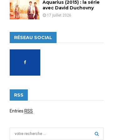
Aquarius (2015) : la série
avec David Duchovny
17 juillet 2026
RÉSEAU SOCIAL
RSS
Entries
RSS
S
e