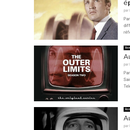
é
par
Par
dif
réf
Ann
Au
par
Par
Sai
Tele
Ann
Au
par