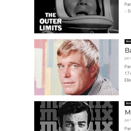
Par
:- 
Ann
Ba
par
Par
17 
Elle
Ann
Ma
par
Par