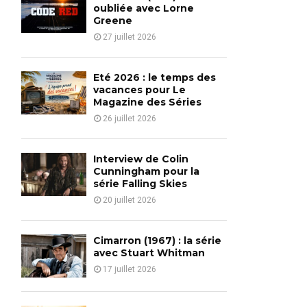
o
oubliée avec Lorne
r
Greene
R
:
27 juillet 2026
C
H
Eté 2026 : le temps des
vacances pour Le
Magazine des Séries
26 juillet 2026
Interview de Colin
Cunningham pour la
série Falling Skies
20 juillet 2026
Cimarron (1967) : la série
avec Stuart Whitman
17 juillet 2026