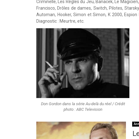
Criminelle, Les Règles du Jeu, Banacek, Le Magicie
Francisco, Drôles de dames, Switch, Pilotes, Starsk
Automan, Hooker, Simon et Simon, K 2000, Espion 
Diagnostic : Meurtre, etc.
Don Gordon dans la série Au-delà du réel / Crédit
photo : ABC Television
Ann
Le