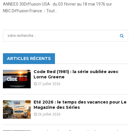
ANNEES 30Diffusion USA : du 03 février au 18 mai 1976 sur
NBC.Diffusion France :- Tout...
S
e
a
S
r
c
ARTICLES RÉCENTS
E
h
f
A
Code Red (1981) : la série oubliée avec
o
Lorne Greene
r
R
27 juillet 2026
:
C
Eté 2026 : le temps des vacances pour Le
H
Magazine des Séries
26 juillet 2026