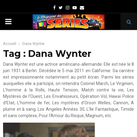
Facebook
Twitter
Instagram
Youtube
Email
PRIMARY
MENU
Accueil
Dana Wynter
Tag : Dana Wynter
Dana Wynter est une actrice américano-allemande. Elle est née le 8
juin 1931 à Berlin. Décédée le 5 mai 2011 en Californie. Sa carrière
est impressionnante notamment au petit écran. Parmi les séries
auxquelles elle a participé, on retiendra Colonel March, Le Virginien,
L’homme à la Rolls, Haute Tension, Match contre la vie, Les
Mystères de l’Ouest, Les Envahisseurs, Opération Vol, Hawaï Police
d’Etat, L’homme de fer, Les mystères d’Orson Welles, Cannon, A
plume et à sang, Los Angeles Années 30, L’Ile Fantastique, Timide
et sans complexe, Pour l’Amour du Risque, Magnum, etc.