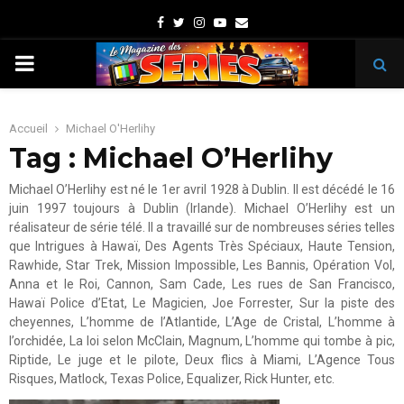
Facebook
Twitter
Instagram
Youtube
Email
PRIMARY
MENU
Accueil
Michael O'Herlihy
Tag : Michael O’Herlihy
Michael O’Herlihy est né le 1er avril 1928 à Dublin. Il est décédé le 16
juin 1997 toujours à Dublin (Irlande). Michael O’Herlihy est un
réalisateur de série télé. Il a travaillé sur de nombreuses séries telles
que Intrigues à Hawaï, Des Agents Très Spéciaux, Haute Tension,
Rawhide, Star Trek, Mission Impossible, Les Bannis, Opération Vol,
Anna et le Roi, Cannon, Sam Cade, Les rues de San Francisco,
Hawaï Police d’Etat, Le Magicien, Joe Forrester, Sur la piste des
cheyennes, L’homme de l’Atlantide, L’Age de Cristal, L’homme à
l’orchidée, La loi selon McClain, Magnum, L’homme qui tombe à pic,
Riptide, Le juge et le pilote, Deux flics à Miami, L’Agence Tous
Risques, Matlock, Texas Police, Equalizer, Rick Hunter, etc.