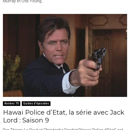
Murray et Otis Young...
Années 70
Guides d'épisodes
Hawaï Police d’Etat, la série avec Jack
Lord : Saison 9
Par Thierry Le Peut et Christophe Dordain"Hawaï Police d'Etat" est