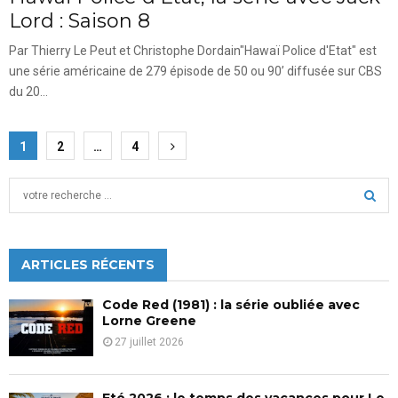
Lord : Saison 8
Par Thierry Le Peut et Christophe Dordain"Hawaï Police d'Etat" est
une série américaine de 279 épisode de 50 ou 90’ diffusée sur CBS
du 20...
Pagination
1
2
…
4
des
S
publications
e
a
S
r
c
ARTICLES RÉCENTS
E
h
f
A
Code Red (1981) : la série oubliée avec
o
Lorne Greene
r
R
27 juillet 2026
:
C
Eté 2026 : le temps des vacances pour Le