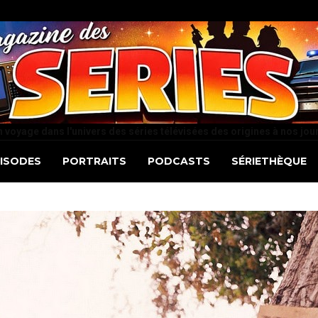
 voyage dans l'univers des séries télévisées des origines à nos jou
PISODES
PORTRAITS
PODCASTS
SÉRIETHÈQUE