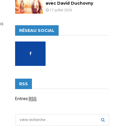
avec David Duchovny
17 juillet 2026
ns
RÉSEAU SOCIAL
RSS
Entries
RSS
S
e
a