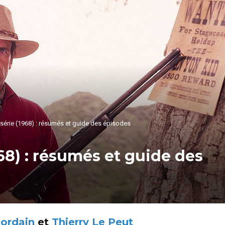
 série (1968) : résumés et guide des épisodes
968) : résumés et guide des
Dordain
et
Thierry Le Peut