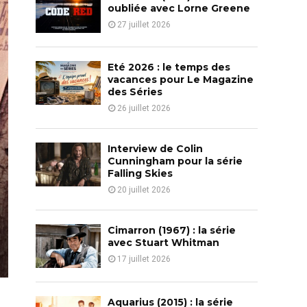
o
oubliée avec Lorne Greene
r
R
27 juillet 2026
:
C
Eté 2026 : le temps des
H
vacances pour Le Magazine
des Séries
26 juillet 2026
Interview de Colin
Cunningham pour la série
Falling Skies
20 juillet 2026
Cimarron (1967) : la série
avec Stuart Whitman
17 juillet 2026
Aquarius (2015) : la série