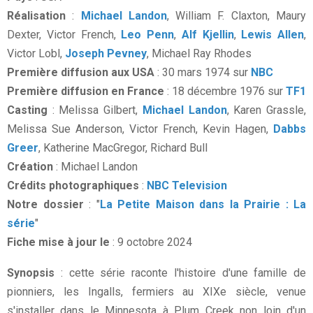
Réalisation
:
Michael Landon
, William F. Claxton,
Maury
Dexter, Victor French,
Leo Penn
,
Alf Kjellin
,
Lewis Allen
,
Victor Lobl,
Joseph Pevney
, Michael Ray Rhodes
Première diffusion aux USA
: 30 mars 1974 sur
NBC
Première diffusion en France
: 18 décembre 1976 sur
TF1
Casting
: Melissa Gilbert,
Michael Landon
, Karen Grassle,
Melissa Sue Anderson, Victor French,
Kevin Hagen,
Dabbs
Greer
, Katherine MacGregor, Richard Bull
Création
: Michael Landon
Crédits photographiques
:
NBC Television
Notre dossier
: "
La Petite Maison dans la Prairie : La
série
"
Fiche mise à jour le
: 9 octobre 2024
Synopsis
: cette série raconte l'histoire d'une famille de
pionniers, les Ingalls, fermiers au XIXe siècle, venue
s'installer dans le Minnesota à Plum Creek non loin d'un