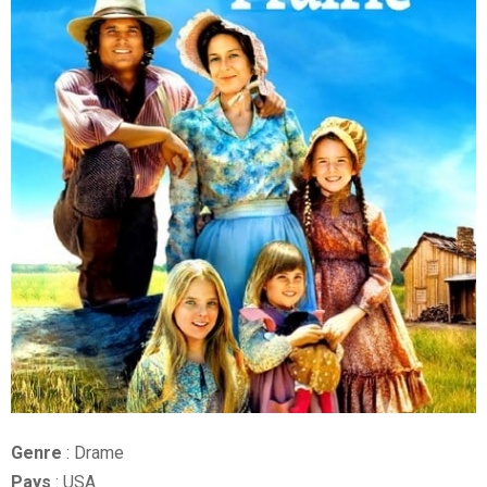
Genre
: Drame
Pays
:
USA