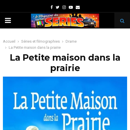
Facebook
Twitter
Instagram
Youtube
Email
PRIMARY
MENU
Accueil
Séries et filmographies
Drame
La Petite maison dans la prairie
La Petite maison dans la
prairie