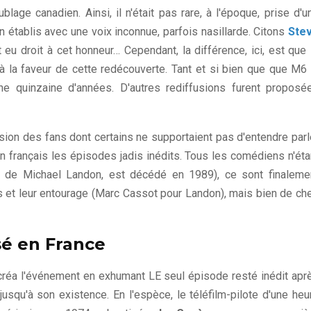
age canadien. Ainsi, il n'était pas rare, à l'époque, prise d'u
n établis avec une voix inconnue, parfois nasillarde. Citons
Ste
 eu droit à cet honneur… Cependant, la différence, ici, est que 
ls à la faveur de cette redécouverte. Tant et si bien que que M6 
e quinzaine d'années. D'autres rediffusions furent proposé
ssion des fans dont certains ne supportaient pas d'entendre parl
 en français les épisodes jadis inédits. Tous les comédiens n'éta
se de Michael Landon, est décédé en 1989), ce sont finaleme
lls et leur entourage (Marc Cassot pour Landon), mais bien de ch
usé en France
6 créa l'événement en exhumant LE seul épisode resté inédit apr
usqu'à son existence. En l'espèce, le téléfilm-pilote d'une heu