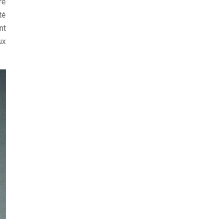
re
té
nt
ux