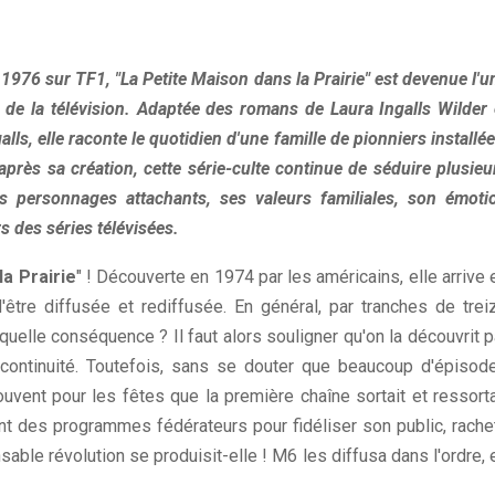
1976 sur TF1, "La Petite Maison dans la Prairie" est devenue l'u
re de la télévision. Adaptée des romans de Laura Ingalls Wilder 
ls, elle raconte le quotidien d'une famille de pionniers installée
près sa création, cette série-culte continue de séduire plusieu
es personnages attachants, ses valeurs familiales, son émoti
s des séries télévisées.
la Prairie
" ! Découverte en 1974 par les américains, elle arrive 
'être diffusée et rediffusée. En général, par tranches de trei
elle conséquence ? Il faut alors souligner qu'on la découvrit p
ontinuité. Toutefois, sans se douter que beaucoup d'épisod
souvent pour les fêtes que la première chaîne sortait et ressorta
nt des programmes fédérateurs pour fidéliser son public, rache
nsable révolution se produisit-elle ! M6 les diffusa dans l'ordre, 