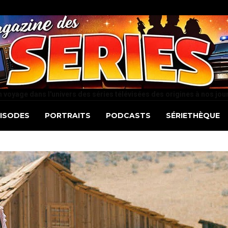
 voyage dans l'univers des séries télévisées des origines à nos jou
PISODES
PORTRAITS
PODCASTS
SÉRIETHÈQUE