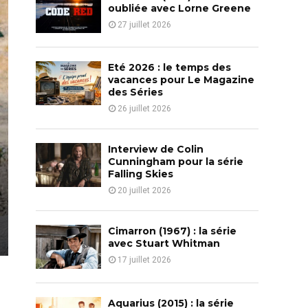
o
oubliée avec Lorne Greene
r
R
27 juillet 2026
:
C
Eté 2026 : le temps des
H
vacances pour Le Magazine
des Séries
26 juillet 2026
Interview de Colin
Cunningham pour la série
Falling Skies
20 juillet 2026
Cimarron (1967) : la série
avec Stuart Whitman
17 juillet 2026
Aquarius (2015) : la série