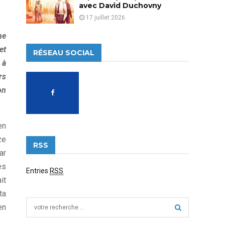
avec David Duchovny
17 juillet 2026
ne
et
RÉSEAU SOCIAL
 à
rs
on
en
ze
RSS
ar
es
Entries
RSS
it
ta
S
en
e
a