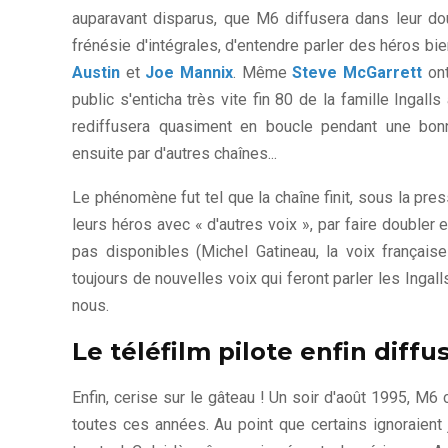
auparavant disparus, que M6 diffusera dans leur doubl
frénésie d'intégrales, d'entendre parler des héros bie
Austin
et
Joe Mannix
. Même
Steve McGarrett
ont
public s'enticha très vite fin 80 de la famille Ingal
rediffusera quasiment en boucle pendant une bonn
ensuite par d'autres chaînes...
Le phénomène fut tel que la chaîne finit, sous la pre
leurs héros avec « d'autres voix », par faire doubler
pas disponibles (Michel Gatineau, la voix françai
toujours de nouvelles voix qui feront parler les Inga
nous.
Le téléfilm pilote enfin diff
Enfin, cerise sur le gâteau ! Un soir d'août 1995, M
toutes ces années. Au point que certains ignoraient j