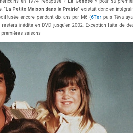
Américains en 1974, rebaptisé «
La Genèse
» pour sa premiè
. "
La Petite Maison dans la Prairie
" existait donc en intégrali
 rediffusée encore pendant dix ans par M6 (
6Ter
puis Téva aya
le restera inédite en DVD jusqu'en 2002. Exception faite de de
x premières saisons.