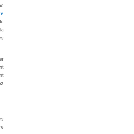
ne
ve
le
la
es
er
nt
nt
ez
ès
re