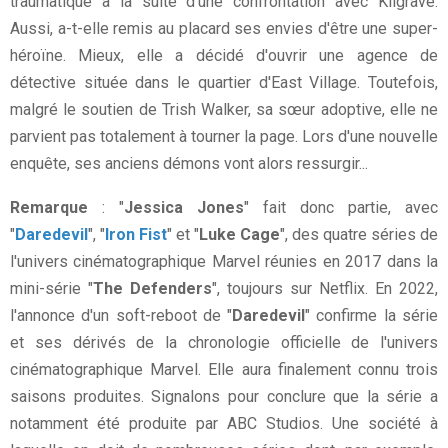
traumatique à la suite d'une confrontation avec Kilgrave.
Aussi, a-t-elle remis au placard ses envies d'être une super-
héroïne. Mieux, elle a décidé d'ouvrir une agence de
détective située dans le quartier d'East Village. Toutefois,
malgré le soutien de Trish Walker, sa sœur adoptive, elle ne
parvient pas totalement à tourner la page. Lors d'une nouvelle
enquête, ses anciens démons vont alors ressurgir...
Remarque
: "
Jessica Jones
" fait donc partie, avec
"
Daredevil
", "
Iron Fist
" et "
Luke Cage
", des quatre séries de
l'univers cinématographique Marvel réunies en 2017 dans la
mini-série "
The Defenders
", toujours sur Netflix. En 2022,
l'annonce d'un soft-reboot de "
Daredevil
" confirme la série
et ses dérivés de la chronologie officielle de l'univers
cinématographique Marvel. Elle aura finalement connu trois
saisons produites. Signalons pour conclure que la série a
notamment été produite par ABC Studios. Une société à