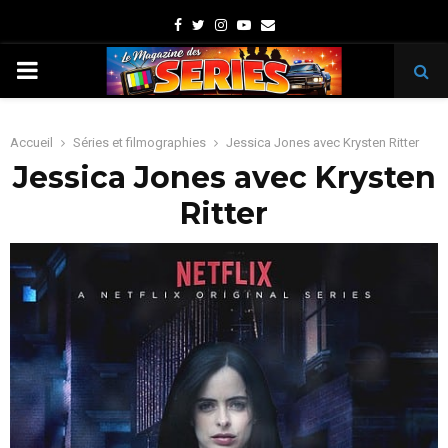
Facebook
Twitter
Instagram
Youtube
Email
PRIMARY
MENU
Accueil
Séries et filmographies
Jessica Jones avec Krysten Ritter
Jessica Jones avec Krysten
Ritter