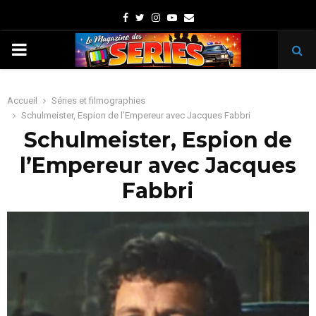
Facebook
Twitter
Instagram
Youtube
Email
PRIMARY
MENU
Accueil
Séries et filmographies
Schulmeister, Espion de l’Empereur avec Jacques Fabbri
Schulmeister, Espion de
l’Empereur avec Jacques
Fabbri