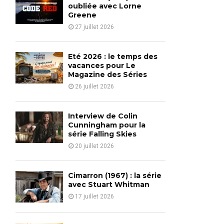
o
oubliée avec Lorne
r
Greene
R
:
27 juillet 2026
C
H
Eté 2026 : le temps des
vacances pour Le
Magazine des Séries
26 juillet 2026
Interview de Colin
Cunningham pour la
série Falling Skies
20 juillet 2026
Cimarron (1967) : la série
avec Stuart Whitman
17 juillet 2026