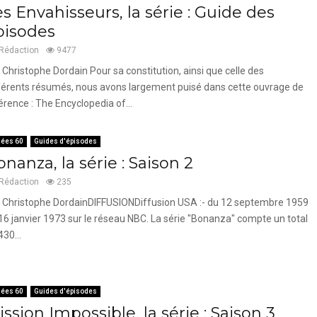
s Envahisseurs, la série : Guide des
pisodes
Rédaction
9477
 Christophe Dordain Pour sa constitution, ainsi que celle des
férents résumés, nous avons largement puisé dans cette ouvrage de
érence : The Encyclopedia of...
ées 60
Guides d'épisodes
nanza, la série : Saison 2
Rédaction
235
 Christophe DordainDIFFUSIONDiffusion USA :- du 12 septembre 1959
16 janvier 1973 sur le réseau NBC. La série "Bonanza" compte un total
430...
ées 60
Guides d'épisodes
ssion Impossible, la série : Saison 3