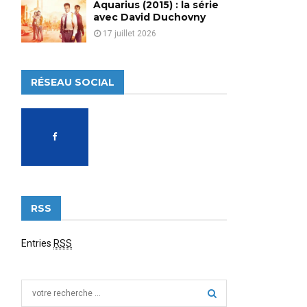
Aquarius (2015) : la série
avec David Duchovny
17 juillet 2026
RÉSEAU SOCIAL
RSS
Entries
RSS
S
e