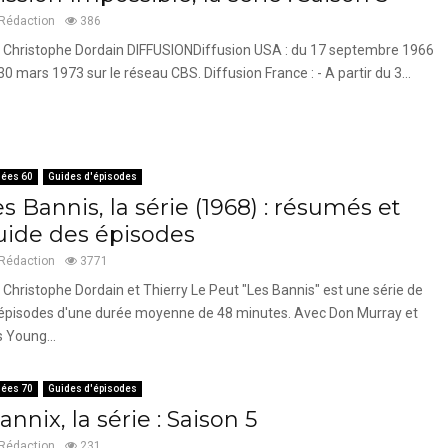
Rédaction
386
 Christophe Dordain DIFFUSIONDiffusion USA : du 17 septembre 1966
30 mars 1973 sur le réseau CBS. Diffusion France : - A partir du 3...
ées 60
Guides d'épisodes
s Bannis, la série (1968) : résumés et
uide des épisodes
Rédaction
3771
 Christophe Dordain et Thierry Le Peut "Les Bannis" est une série de
épisodes d'une durée moyenne de 48 minutes. Avec Don Murray et
s Young...
ées 70
Guides d'épisodes
nnix, la série : Saison 5
Rédaction
231