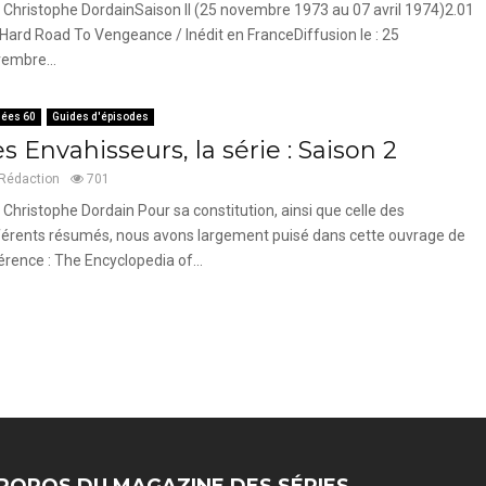
 Christophe DordainSaison II (25 novembre 1973 au 07 avril 1974)2.01
 Hard Road To Vengeance / Inédit en FranceDiffusion le : 25
embre...
ées 60
Guides d'épisodes
s Envahisseurs, la série : Saison 2
Rédaction
701
 Christophe Dordain Pour sa constitution, ainsi que celle des
férents résumés, nous avons largement puisé dans cette ouvrage de
érence : The Encyclopedia of...
ROPOS DU MAGAZINE DES SÉRIES