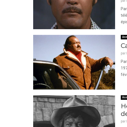
par
Par
tél
épi
Ann
Ca
par
Par
197
fév
Ann
H
de
par