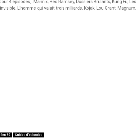
our 4 épisodes), Mannix, Hec Ramsey, Dossiers Brûlants, Kung Fu, Les
visible, L’homme qui valait trois milliards, Kojak, Lou Grant, Magnum,
ées 60
Guides d'épisodes