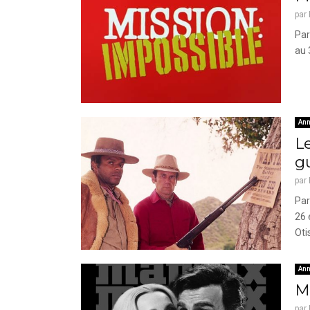
par
Par
au 
Ann
Le
g
par
Par
26 
Oti
Ann
Ma
par