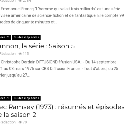
Rédaction
2784
 Emmanuel Francq "L'homme qui valait trois milliards" est une série
évisée américaine de science-fiction et de fantastique. Elle compte 99
sodes de cinquante minutes et...
ées 70
Guides d'épisodes
nnon, la série : Saison 5
Rédaction
115
 Christophe Dordain DIFFUSIONDiffusion USA : - Du 14 septembre
1 au 03 mars 1976 sur CBS.Diffusion France :- Tout d'abord, du 25
rier jusqu'au 27...
ées 70
Guides d'épisodes
ec Ramsey (1973) : résumés et épisodes
 la saison 2
Rédaction
70