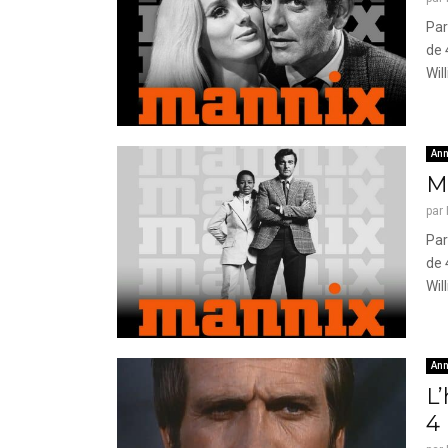
Par
de 
Will
Ann
Ma
par
Par
de 
Will
Ann
L’
4