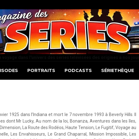
 voyage dans l'univers des séries télévisées des origines à nos jou
PISODES
PORTRAITS
PODCASTS
SÉRIETHÈQUE
ier 1925 dans l’Indiana et mort le 7 novembre 1993 à Beverly Hills. Il
ées dont Mr Lucky, Au nom de la loi, Bonanza, Aventures dans les îles,
Dimension, La Route des Rodéos, Haute Tension, Le Fugitif, Voyage au
elle, Les Envahisseurs, Le Grand Chaparral, Mission Impossible, Les