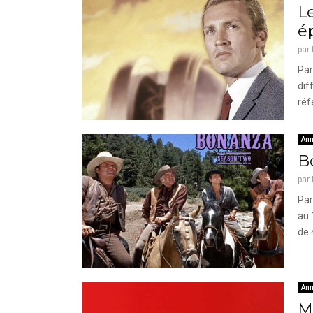
Le
é
par
Par
dif
réf
Ann
Bo
par
Par
au 
de 
Ann
Mi