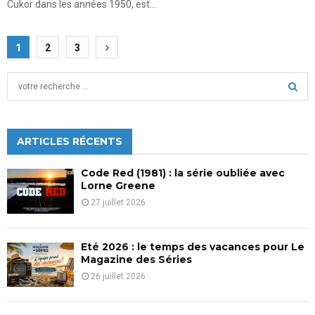
Cukor dans les années 1950, est...
Pagination
1
2
3
des
S
publications
e
a
S
r
c
ARTICLES RÉCENTS
E
h
f
A
Code Red (1981) : la série oubliée avec
o
Lorne Greene
r
R
27 juillet 2026
:
C
Eté 2026 : le temps des vacances pour Le
H
Magazine des Séries
26 juillet 2026