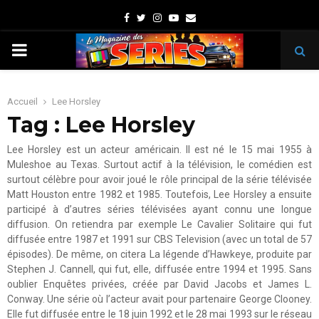
Facebook
Twitter
Instagram
Youtube
Email
PRIMARY
MENU
Accueil
Lee Horsley
Tag : Lee Horsley
Lee Horsley est un acteur américain. Il est né le 15 mai 1955 à
Muleshoe au Texas. Surtout actif à la télévision, le comédien est
surtout célèbre pour avoir joué le rôle principal de la série télévisée
Matt Houston entre 1982 et 1985. Toutefois, Lee Horsley a ensuite
participé à d’autres séries télévisées ayant connu une longue
diffusion. On retiendra par exemple Le Cavalier Solitaire qui fut
diffusée entre 1987 et 1991 sur CBS Television (avec un total de 57
épisodes). De même, on citera La légende d’Hawkeye, produite par
Stephen J. Cannell, qui fut, elle, diffusée entre 1994 et 1995. Sans
oublier Enquêtes privées, créée par David Jacobs et James L.
Conway. Une série où l’acteur avait pour partenaire George Clooney.
Elle fut diffusée entre le 18 juin 1992 et le 28 mai 1993 sur le réseau