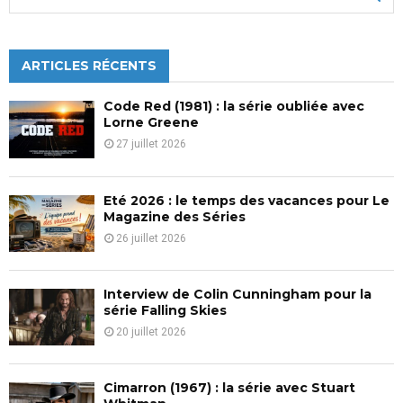
e
a
S
r
c
ARTICLES RÉCENTS
E
h
f
A
Code Red (1981) : la série oubliée avec
o
Lorne Greene
r
R
27 juillet 2026
:
C
Eté 2026 : le temps des vacances pour Le
H
Magazine des Séries
26 juillet 2026
Interview de Colin Cunningham pour la
série Falling Skies
20 juillet 2026
Cimarron (1967) : la série avec Stuart