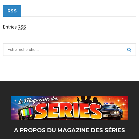
RSS
Entries
RSS
S
e
a
S
r
c
E
h
f
A
o
r
R
:
C
H
A PROPOS DU MAGAZINE DES SÉRIES