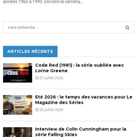
années 1960 à 1990. Derrière la caméra,...
S
e
a
S
r
c
ARTICLES RÉCENTS
E
h
f
A
Code Red (1981) : la série oubliée avec
o
Lorne Greene
r
R
27 juillet 2026
:
C
Eté 2026 : le temps des vacances pour Le
H
Magazine des Séries
26 juillet 2026
Interview de Colin Cunningham pour la
série Falling Skies