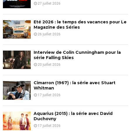
r
R
27 juillet 2026
:
C
Eté 2026 : le temps des vacances pour Le
H
Magazine des Séries
26 juillet 2026
Interview de Colin Cunningham pour la
série Falling Skies
20 juillet 2026
Cimarron (1967) : la série avec Stuart
Whitman
17 juillet 2026
Aquarius (2015) : la série avec David
Duchovny
17 juillet 2026