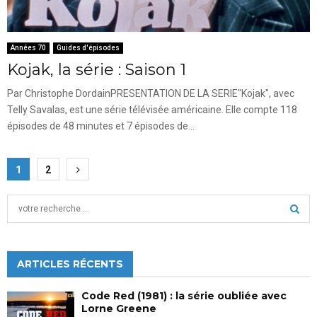
Années 70
Guides d'épisodes
Kojak, la série : Saison 1
Par Christophe DordainPRESENTATION DE LA SERIE"Kojak", avec
Telly Savalas, est une série télévisée américaine. Elle compte 118
épisodes de 48 minutes et 7 épisodes de...
Pagination
1
2
des
S
publications
e
a
S
r
c
ARTICLES RÉCENTS
E
h
f
A
Code Red (1981) : la série oubliée avec
o
Lorne Greene